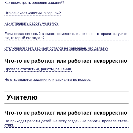
Как по­смот­реть ре­ше­ния за­да­ний?
Что озна­ча­ет «ча­стич­но верно»?
Как от­пра­вить ра­бо­ту учи­те­лю?
Если не­за­кон­чен­ный ва­ри­ант по­ме­стить в архив, он от­пра­вит­ся учи­те­
лю, ко­то­рый его задал?
От­клю­чил­ся свет, ва­ри­ант остал­ся не за­вершён, что де­лать?
Что-то не ра­бо­та­ет или ра­бо­та­ет не­кор­рект­но
Про­па­ла ста­ти­сти­ка, ра­бо­ты, ре­ше­ния.
Не от­кры­ва­ют­ся за­да­ния или ва­ри­ан­ты по но­ме­ру.
Учи­те­лю
Что-то не ра­бо­та­ет или ра­бо­та­ет не­кор­рект­но
Не при­хо­дят ра­бо­ты детей, не вижу со­здан­ные ра­бо­ты, про­па­ла ста­ти­
сти­ка.