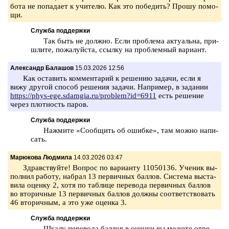
бо­та не по­па­да­ет к учи­те­лю. Как это по­бе­дить? Прошу по­мо­
щи.
Служба поддержки
Так быть не долж­но. Если про­бле­ма ак­ту­аль­на, при­
шли­те, по­жа­луй­ста, ссыл­ку на про­блем­ный ва­ри­ант.
Александр Балашов
15.03.2026 12:56
Как оста­вить ком­мен­та­рий к ре­ше­нию за­да­чи, если я
вижу дру­гой спо­соб ре­ше­ния за­да­чи. На­при­мер, в за­да­нии
https://phys-ege.sdamgia.ru/problem?id=6911
есть ре­ше­ние
через плот­ность паров.
Служба поддержки
На­жми­те «Со­об­щить об ошиб­ке», там можно на­пи­
сать.
Марюкова Людмила
14.03.2026 03:47
Здрав­ствуй­те! Во­прос по ва­ри­ан­ту 11050136. Уче­ник вы­
пол­нил ра­бо­ту, на­брал 13 пер­вич­ных бал­лов. Си­сте­ма вы­ста­
ви­ла оцен­ку 2, хотя по таб­ли­це пе­ре­во­да пер­вич­ных бал­лов
во вто­рич­ные 13 пер­вич­ных бал­лов долж­ны со­от­вет­ство­вать
46 вто­рич­ным, а это уже оцен­ка 3.
Служба поддержки
Шкалу пе­ре­во­да бал­лов в оцен­ки вы мо­же­те от­ре­