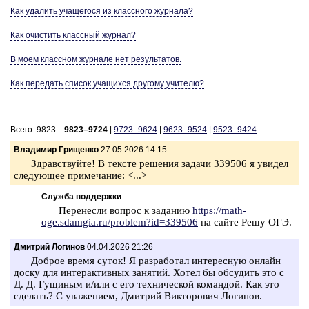
Как уда­лить уча­ще­го­ся из класс­но­го жур­на­ла?
Как очи­стить класс­ный жур­нал?
В моем класс­ном жур­на­ле нет ре­зуль­та­тов.
Как пе­ре­дать спи­сок уча­щих­ся дру­го­му учи­те­лю?
Всего: 9823
9823–9724
|
9723–9624
|
9623–9524
|
9523–9424
…
Владимир Грищенко
27.05.2026 14:15
Здрав­ствуй­те! В тек­сте ре­ше­ния за­да­чи 339506 я уви­дел
сле­ду­ю­щее при­ме­ча­ние: <...>
Служба поддержки
Пе­ре­нес­ли во­прос к за­да­нию
https://math-
oge.sdamgia.ru/problem?id=339506
на сайте Решу ОГЭ.
Дмитрий Логинов
04.04.2026 21:26
Доб­рое время суток! Я раз­ра­бо­тал ин­те­рес­ную он­лайн
доску для ин­тер­ак­тив­ных за­ня­тий. Хотел бы об­су­дить это с
Д. Д. Гу­щи­ным и/или с его тех­ни­че­ской ко­ман­дой. Как это
сде­лать? С ува­же­ни­ем, Дмит­рий Вик­то­ро­вич Ло­ги­нов.