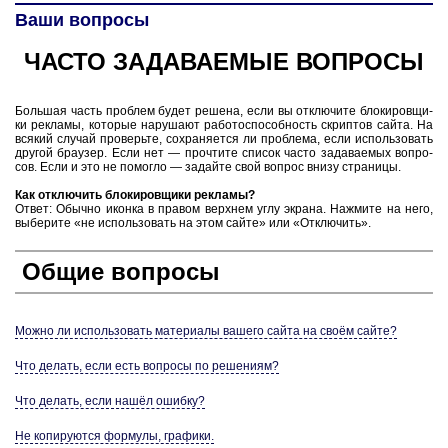
Ваши вопросы
ЧАСТО ЗА­ДА­ВА­Е­МЫЕ ВО­ПРО­СЫ
Боль­шая часть про­блем будет ре­ше­на, если вы от­клю­чи­те бло­ки­ров­щи­
ки ре­кла­мы, ко­то­рые на­ру­ша­ют ра­бо­то­спо­соб­ность скрип­тов сайта. На
вся­кий слу­чай про­верь­те, со­хра­ня­ет­ся ли про­бле­ма, если ис­поль­зо­вать
дру­гой бра­у­зер. Если нет — про­чти­те спи­сок часто за­да­ва­е­мых во­про­
сов. Если и это не по­мог­ло — за­дай­те свой во­прос внизу стра­ни­цы.
Как от­клю­чить бло­ки­ров­щи­ки ре­кла­мы?
Ответ: Обыч­но икон­ка в правом верх­нем углу экра­на. На­жми­те на него,
вы­бе­ри­те «не ис­поль­зо­вать на этом сайте» или «От­клю­чить».
Общие во­про­сы
Можно ли ис­поль­зо­вать ма­те­ри­а­лы ва­ше­го сайта на своём сайте?
Что де­лать, если есть во­про­сы по ре­ше­ни­ям?
Что де­лать, если нашёл ошиб­ку?
Не ко­пи­ру­ют­ся фор­му­лы, гра­фи­ки.