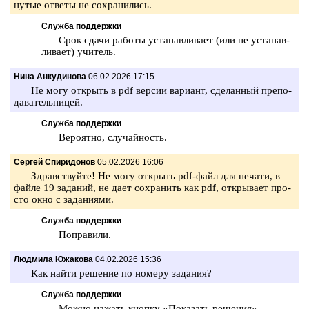
ну­тые от­ве­ты не со­хра­ни­лись.
Служба поддержки
Срок сдачи ра­бо­ты уста­нав­ли­ва­ет (или не уста­нав­
ли­ва­ет) учи­тель.
Нина Анкудинова
06.02.2026 17:15
Не могу от­крыть в pdf вер­сии ва­ри­ант, сде­лан­ный пре­по­
да­ва­тель­ни­цей.
Служба поддержки
Ве­ро­ят­но, слу­чай­ность.
Сергей Спиридонов
05.02.2026 16:06
Здрав­ствуй­те! Не могу от­крыть pdf-⁠файл для пе­ча­ти, в
файле 19 за­да­ний, не дает со­хра­нить как pdf, от­кры­ва­ет про­
сто окно с за­да­ни­я­ми.
Служба поддержки
По­пра­ви­ли.
Людмила Южакова
04.02.2026 15:36
Как найти ре­ше­ние по но­ме­ру за­да­ния?
Служба поддержки
Можно на­жать кноп­ку «По­ка­зать ре­ше­ния».