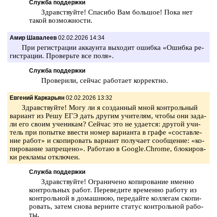
Служба поддержки
Здрав­ствуй­те! Спа­си­бо Вам боль­шое! Пока нет
такой воз­мож­но­сти.
Амир Шавалеев
02.02.2026 14:34
При ре­ги­стра­ции ак­ка­ун­та вы­хо­дит ошиб­ка «Ошиб­ка ре­
ги­стра­ции. Про­верь­те все поля».
Служба поддержки
Про­ве­ри­ли, сей­час ра­бо­та­ет кор­рект­но.
Евгений Каркарьян
02.02.2026 13:32
Здрав­ствуй­те! Могу ли я со­здан­ный мной кон­троль­ный
ва­ри­ант из Решу ЕГЭ дать дру­гим учи­те­лям, чтобы они за­да­
ли его своим уче­ни­кам? Сей­час это не уда­ет­ся: дру­гой учи­
тель при по­пыт­ке вве­сти номер ва­ри­ан­та в графе «со­став­ле­
ние работ» и ско­пи­ро­вать ва­ри­ант по­лу­ча­ет со­об­ще­ние: «ко­
пи­ро­ва­ние за­пре­ще­но». Ра­бо­таю в Google.Chrome, бло­ки­ров­
ки ре­кла­мы от­клю­чен.
Служба поддержки
Здрав­ствуй­те! Огра­ни­че­но ко­пи­ро­ва­ние имен­но
кон­троль­ных работ. Пе­ре­ве­ди­те вре­мен­но ра­бо­ту из
кон­троль­ной в до­маш­нюю, пе­ре­дай­те кол­ле­гам ско­пи­
ро­вать, затем снова вер­ни­те ста­тус кон­троль­ной ра­бо­
ты.