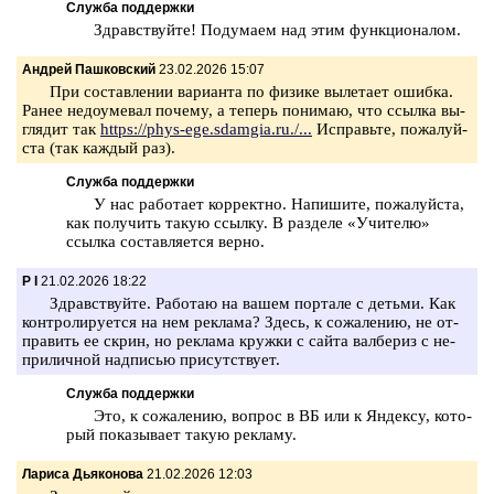
Служба поддержки
Здрав­ствуй­те! По­ду­ма­ем над этим функ­ци­о­на­лом.
Андрей Пашковский
23.02.2026 15:07
При со­став­ле­нии ва­ри­ан­та по фи­зи­ке вы­ле­та­ет ошиб­ка.
Ранее не­до­уме­вал по­че­му, а те­перь по­ни­маю, что ссыл­ка вы­
гля­дит так
https://phys-ege.sdamgia.ru./...
Ис­правь­те, по­жа­луй­
ста (так каж­дый раз).
Служба поддержки
У нас ра­бо­та­ет кор­рект­но. На­пи­ши­те, по­жа­луй­ста,
как по­лу­чить такую ссыл­ку. В раз­де­ле «Учи­те­лю»
ссыл­ка со­став­ля­ет­ся верно.
P I
21.02.2026 18:22
Здрав­ствуй­те. Ра­бо­таю на вашем пор­та­ле с детьми. Как
кон­тро­ли­ру­ет­ся на нем ре­кла­ма? Здесь, к со­жа­ле­нию, не от­
пра­вить ее скрин, но ре­кла­ма круж­ки с сайта вал­бе­риз с не­
при­лич­ной над­пи­сью при­сут­ству­ет.
Служба поддержки
Это, к со­жа­ле­нию, во­прос в ВБ или к Ян­дек­су, ко­то­
рый по­ка­зы­ва­ет такую ре­кла­му.
Лариса Дьяконова
21.02.2026 12:03