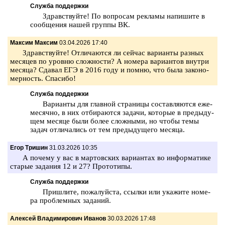
Служба поддержки
Здрав­ствуй­те! По во­про­сам ре­кла­мы на­пи­ши­те в
со­об­ще­ния нашей груп­пы ВК.
Максим Максим
03.04.2026 17:40
Здрав­ствуй­те! От­ли­ча­ют­ся ли сей­час ва­ри­ан­ты раз­ных
ме­ся­цев по уров­ню слож­но­сти? А но­ме­ра ва­ри­ан­тов внут­ри
ме­ся­ца? Сда­вал ЕГЭ в 2016 году и помню, что была за­ко­но­
мер­ность. Спа­си­бо!
Служба поддержки
Ва­ри­ан­ты для глав­ной стра­ни­цы со­став­ля­ют­ся еже­
ме­сяч­но, в них от­би­ра­ют­ся за­да­чи, ко­то­рые в преды­ду­
щем ме­ся­це были более слож­ны­ми, но чтобы темы
задач от­ли­ча­лись от тем преды­ду­ще­го ме­ся­ца.
Егор Тришин
31.03.2026 10:35
А по­че­му у вас в мар­тов­ских ва­ри­ан­тах во ин­фор­ма­ти­ке
ста­рые за­да­ния 12 и 27? Про­то­ти­пы.
Служба поддержки
При­шли­те, по­жа­луй­ста, ссыл­ки или ука­жи­те но­ме­
ра про­блем­ных за­да­ний.
Алексей Владимирович Иванов
30.03.2026 17:48