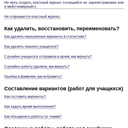
Не могу со­здать класс­ный жур­нал («уча­щий­ся не за­ре­ги­стри­ро­ван или
е-мейл не­вер­ный»).
Не от­кры­ва­ет­ся класс­ный жур­нал.
Как уда­лить, вос­ста­но­вить, пе­ре­име­но­вать?
Как уда­лить нерешённые ва­ри­ан­ты в ста­ти­сти­ке?
Как уда­лить лиш­не­го уча­ще­го­ся?
Слу­чай­но уча­ще­го­ся от­пра­ви­ла в архив, как вер­нуть?
Слу­чай­но ра­бо­ту уда­ли­ла, как вер­нуть?
Ошиб­ка в фа­ми­лии, как ис­пра­вить?
Со­став­ле­ние ва­ри­ан­тов (работ для уча­щих­ся)
Как со­ста­вить ва­ри­ан­ты?
Как за­дать время вы­пол­не­ния?
Как объ­еди­нить ра­бо­ты по темам?