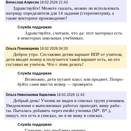
Вячеслав Апресян
18.02.2026 21:43
Здрав­ствуй­те! Мо­же­те ска­зать, можно ли ис­поль­зо­вать
мат­ри­цу опре­де­ли­те­ля для 14 за­да­ния (сте­рео­мет­рия), а
также век­тор­ное про­из­ве­де­ние?
Служба поддержки
Здрав­ствуй­те, счи­та­ем, что да: этот ма­те­ри­ал есть
в не­ко­то­рых школь­ных учеб­ни­ках.
Ольга Пономарева
18.02.2026 04:33
Доб­рое утро. Со­став­ляю детям ва­ри­ант ВПР от учи­те­ля,
дети вво­дят номер и по­лу­ча­ет­ся такой ва­ри­ант есть, но его
со­ста­вил не учи­тель. Что с этим де­лать?
Служба поддержки
Воз­мож­но, дети пу­та­ют класс или пред­мет. По­про­
буй­те сами вве­сти номер — про­ве­ри­те.
Ольга Николаевна Карелина
16.02.2026 11:43
Доб­рый день! Уче­ник не виден в спис­ках групп уче­ни­ков.
Уве­дом­ле­ния о вы­пол­нен­ных ра­бо­тах при­хо­дят, вижу ра­бо­
ты. Пы­та­лась до­ба­вить через емэйл уче­ни­ка (М*. В*.),
пишут, что есть в спис­ках, но я не вижу в спис­ках.
Служба поддержки
Счи­та­ем, что про­бле­ма ре­ше­на.