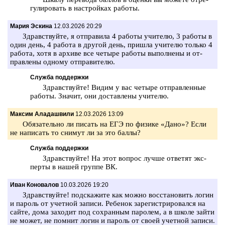
гу­ли­ро­вать в на­строй­ках ра­бо­ты.
Мария Эскина
12.03.2026 20:29
Здрав­ствуй­те, я от­пра­ви­ла 4 ра­бо­ты учи­те­лю, 3 ра­бо­ты в
один день, 4 ра­бо­та в дру­гой день, при­ш­ла учи­те­лю толь­ко 4
ра­бо­та, хотя в ар­хи­ве все че­ты­ре ра­бо­ты вы­пол­не­ны и от­
прав­ле­ны од­но­му от­пра­ви­те­лю.
Служба поддержки
Здрав­ствуй­те! Видим у вас че­ты­ре от­прав­лен­ные
ра­бо­ты. Зна­чит, они до­став­ле­ны учи­те­лю.
Максим Аладашвили
12.03.2026 13:09
Обя­за­тель­но ли пи­сать на ЕГЭ по фи­зи­ке «Дано»? Если
не на­пи­сать то сни­мут ли за это баллы?
Служба поддержки
Здрав­ствуй­те! На этот во­прос лучше от­ве­тят экс­
пер­ты в нашей груп­пе ВК.
Иван Коновалов
10.03.2026 19:20
Здрав­ствуй­те! под­ска­жи­те как можно вос­ста­но­вить логин
и па­роль от учет­ной за­пи­си. Ре­бе­нок за­ре­ги­стри­ро­вал­ся на
сайте, дома за­хо­дит под со­хран­ным па­ро­лем, а в школе зайти
не может, не пом­нит логин и па­роль от своей учет­ной за­пи­си.