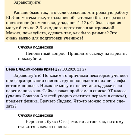
Здрав­ствуй­те!
Рань­ше было так, что если создаёшь кон­троль­ную ра­бо­ту
ЕГЭ по ма­те­ма­ти­ке, то за­да­ния обя­за­тель­но были из раз­ных
про­то­ти­пов (я имею в виду за­да­ния 1-12). Сей­час за­да­ния
могут быть по 2-3 из од­но­го про­то­ти­па в кон­троль­ной.
Можно, по­жа­луй­ста, сде­лать так, как было рань­ше? Это
очень важно для под­го­тов­ки уче­ни­ков!
Служба поддержки
Не­по­нят­ный во­прос. При­шли­те ссыл­ку на ва­ри­ант,
по­жа­луй­ста.
Вера Владимировна Кравец
27.03.2026 21:27
Здрав­ствуй­те! По каким-то при­чи­нам не­ко­то­рые уче­ни­ки
при фор­ми­ро­ва­нии спис­ков групп по­па­да­ют в них не в ал­фа­
вит­ном по­ряд­ке. Никак не могу их пе­ре­ста­вить, даже если
пе­ре­име­но­вы­ваю. Сей­час такая про­бле­ма в спис­ке 9Т клас­са
(уче­ник Со­ко­лов Алек­сей упор­но све­тит­ся пер­вым в спис­ке),
пред­мет фи­зи­ка. Бра­у­зер Ян­декс. Что-то можно с этим сде­
лать?
Служба поддержки
Ве­ро­ят­но, буква С в фа­ми­лии ла­тин­ская, по­это­му
ста­вит­ся в на­ча­ло спис­ка.