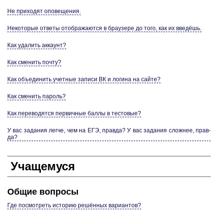
Не при­хо­дят опо­ве­ще­ния.
Не­ко­то­рые от­ве­ты отоб­ра­жа­ют­ся в бра­у­зе­ре до того, как их введёшь.
Как уда­лить ак­ка­унт?
Как сме­нить почту?
Как объ­еди­нить учет­ные за­пи­си ВК и ло­ги­на на сайте?
Как сме­нить па­роль?
Как пе­ре­во­дят­ся пер­вич­ные баллы в те­сто­вые?
У вас за­да­ния легче, чем на ЕГЭ, прав­да? У вас за­да­ния слож­нее, прав­
да?
Уча­ще­му­ся
Общие во­про­сы
Где по­смот­реть ис­то­рию решённых ва­ри­ан­тов?