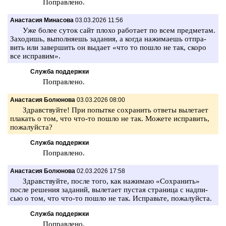
По­прав­ле­но.
Анастасия Минасова
03.03.2026 11:56
Уже более суток сайт плохо ра­бо­та­ет по всем пред­ме­там.
За­хо­дишь, вы­пол­ня­ешь за­да­ния, а когда на­жи­ма­ешь от­пра­
вить или за­вер­шить он вы­да­ет «что то пошло не так, скоро
все ис­пра­вим».
Служба поддержки
По­прав­ле­но.
Анастасия Болюнова
03.03.2026 08:00
Здрав­ствуй­те! При по­пыт­ке со­хра­нить от­ве­ты вы­ле­та­ет
пла­кать о том, что что-то пошло не так. Мо­же­те ис­пра­вить,
по­жа­луй­ста?
Служба поддержки
По­прав­ле­но.
Анастасия Болюнова
02.03.2026 17:58
Здрав­ствуй­те, после того, как на­жи­маю «Со­хра­нить»
после ре­ше­ния за­да­ний, вы­ле­та­ет пу­стая стра­ни­ца с над­пи­
сью о том, что что-то пошло не так. Ис­правь­те, по­жа­луй­ста.
Служба поддержки
По­прав­ле­но.