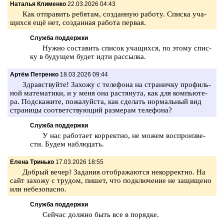
Наталья Клименко
22.03.2026 04:43
Как от­пра­вить ре­бя­там, со­здан­ную ра­бо­ту. Спис­ка уча­
щих­ся ещё нет, со­здан­ная ра­бо­та пер­вая.
Служба поддержки
Нужно со­ста­вить спи­сок уча­щих­ся, по этому спис­
ку в бу­ду­щем будет идти рас­сыл­ка.
Артём Петренко
18.03.2026 09:44
Здрав­ствуй­те! За­хо­жу с те­ле­фо­на на стра­нич­ку про­филь­
ной ма­те­ма­ти­ки, и у меня она рас­тя­ну­та, как для ком­пью­те­
ра. Под­ска­жи­те, по­жа­луй­ста, как сде­лать нор­маль­ный вид
стра­ни­цы со­от­вет­ству­ю­щий раз­ме­рам те­ле­фо­на?
Служба поддержки
У нас ра­бо­та­ет кор­рект­но, не можем вос­про­из­ве­
сти. Будем на­блю­дать.
Елена Тринько
17.03.2026 18:55
Доб­рый вечер! За­да­ния отоб­ра­жа­ют­ся не­кор­рект­но. На
сайт за­хо­жу с тру­дом, пишет, что под­клю­че­ние не за­щи­ще­но
или не­без­опас­но.
Служба поддержки
Сей­час долж­но быть все в по­ряд­ке.