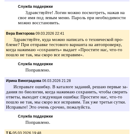
Служба поддержки
Здрав­ствуй­те! Логин можно по­смот­реть, нажав на
свое имя под левым меню. Па­роль при не­об­хо­ди­мо­сти
можно вос­ста­но­вить.
Вера Викторова
09.03.2026 22:41
Здрав­ствуй­те, куда можно на­пи­сать о тех­ни­че­ской про­
бле­ме? При от­прав­ке те­сто­во­го ва­ри­ан­та на ав­то­про­вер­ку,
когда на­жи­маю «со­хра­нить» вы­да­ет «Про­сти­те нас, что-то
пошло не так, мы скоро все ис­пра­вим».
Служба поддержки
По­прав­ле­но.
Ирина Виноградова
06.03.2026 21:28
Ис­правь­те ошиб­ку. В ка­та­ло­ге за­да­ний, решаю пер­вые за­
да­ния по био­ло­гии, когда на­жи­маю со­хра­нить, чтобы све­рить
от­ве­ты, вы­хо­дит сле­ду­ю­щая ошиб­ка: Про­сти­те нас, что-то
пошло не так, мы скоро все ис­пра­вим. Так уже тре­тьи сутки.
Ис­правь­те! Это очень сроч­но, по­жа­луй­ста.
Служба поддержки
По­прав­ле­но.
Т Б
05.03.2026 19:48