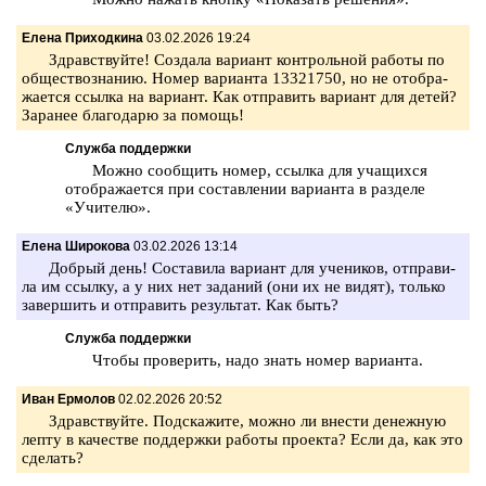
Елена Приходкина
03.02.2026 19:24
Здрав­ствуй­те! Со­зда­ла ва­ри­ант кон­троль­ной ра­бо­ты по
об­ще­ст­во­зна­нию. Номер ва­ри­ан­та 13321750, но не отоб­ра­
жа­ет­ся ссыл­ка на ва­ри­ант. Как от­пра­вить ва­ри­ант для детей?
За­ра­нее бла­го­да­рю за по­мощь!
Служба поддержки
Можно со­об­щить номер, ссыл­ка для уча­щих­ся
отоб­ра­жа­ет­ся при со­став­ле­нии ва­ри­ан­та в раз­де­ле
«Учи­те­лю».
Елена Широкова
03.02.2026 13:14
Доб­рый день! Со­ста­ви­ла ва­ри­ант для уче­ни­ков, от­пра­ви­
ла им ссыл­ку, а у них нет за­да­ний (они их не видят), толь­ко
за­вер­шить и от­пра­вить ре­зуль­тат. Как быть?
Служба поддержки
Чтобы про­ве­рить, надо знать номер ва­ри­ан­та.
Иван Ермолов
02.02.2026 20:52
Здрав­ствуй­те. Под­ска­жи­те, можно ли вне­сти де­неж­ную
лепту в ка­че­стве под­держ­ки ра­бо­ты про­ек­та? Если да, как это
сде­лать?