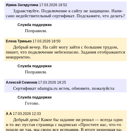
Ирина Загидулина
17.03.2026 18:52
Здрав­ствуй­те. Под­клю­че­ние к сайту не за­щи­ще­но. На­пи­
са­но не­дей­стви­тель­ный сер­ти­фи­кат. Под­ска­жи­те, что де­лать?
Служба поддержки
По­пра­ви­ли.
Елена Тринько
17.03.2026 18:50
Доб­рый вечер. На сайт могу зайти с боль­шим тру­дом,
пишет, что под­клю­че­ние не­без­опас­но. За­да­ния отоб­ра­жа­ют­ся
не­кор­рект­но.
Служба поддержки
По­пра­ви­ли.
Алексей Семенов
17.03.2026 18:25
Сер­ти­фи­кат sdamgia.ru истек, об­но­ви­те, по­жа­луй­ста
Служба поддержки
Го­то­во.
А А
17.03.2026 12:33
Доб­рый день! Какое бы за­да­ние ни решал — все­гда одно
и то же: пу­стая стра­ни­ца с над­пи­сью «Про­сти­те нас, что-то
пошло не так, мы скоро все ис­пра­вим. В итоге ре­шен­ная ра­