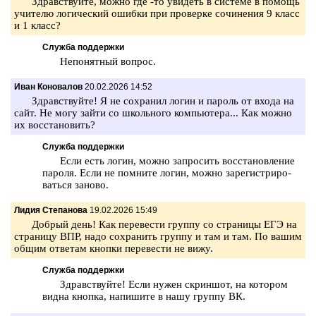
Здрав­ствуй­те, можно где -то уви­деть в си­сте­ме в по­мощь
учи­те­лю ло­ги­че­ский ошиб­ки при про­вер­ке со­чи­не­ния 9 класс
и 1 класс?
Служба поддержки
Не­по­нят­ный во­прос.
Иван Коновалов
20.02.2026 14:52
Здрав­ствуй­те! Я не со­хра­нил логин и па­роль от входа на
сайт. Не могу зайти со школь­но­го ком­пью­те­ра... Как можно
их вос­ста­но­вить?
Служба поддержки
Если есть логин, можно за­про­сить вос­ста­нов­ле­ние
па­ро­ля. Если не пом­ни­те логин, можно за­ре­ги­стри­ро­
вать­ся за­но­во.
Лидия Степанова
19.02.2026 15:49
Доб­рый день! Как пе­ре­ве­сти груп­пу со стра­ни­цы ЕГЭ на
стра­ни­цу ВПР, надо со­хра­нить груп­пу и там и там. По вашим
общим от­ве­там кноп­ки пе­ре­ве­сти не вижу.
Служба поддержки
Здрав­ствуй­те! Если нужен скрин­шот, на ко­то­ром
видна кноп­ка, на­пи­ши­те в нашу груп­пу ВК.