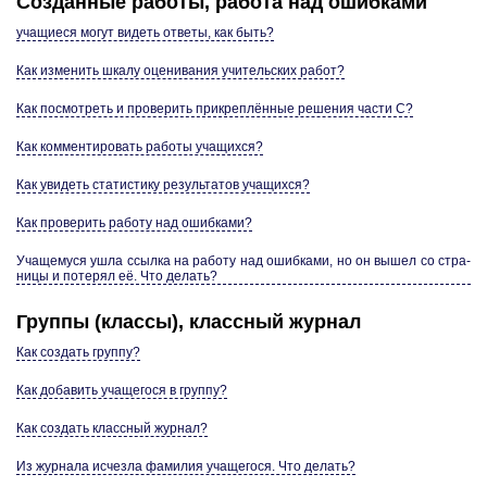
Со­здан­ные ра­бо­ты, ра­бо­та над ошиб­ка­ми
уча­щи­е­ся могут ви­деть от­ве­ты, как быть?
Как из­ме­нить шкалу оце­ни­ва­ния учи­тель­ских работ?
Как по­смот­реть и про­ве­рить при­креплённые ре­ше­ния части С?
Как ком­мен­ти­ро­вать ра­бо­ты уча­щих­ся?
Как уви­деть ста­ти­сти­ку ре­зуль­та­тов уча­щих­ся?
Как про­ве­рить ра­бо­ту над ошиб­ка­ми?
Уча­ще­му­ся ушла ссыл­ка на ра­бо­ту над ошиб­ка­ми, но он вышел со стра­
ни­цы и по­те­рял её. Что де­лать?
Груп­пы (клас­сы), класс­ный жур­нал
Как со­здать груп­пу?
Как до­ба­вить уча­ще­го­ся в груп­пу?
Как со­здать класс­ный жур­нал?
Из жур­на­ла ис­чез­ла фа­ми­лия уча­ще­го­ся. Что де­лать?