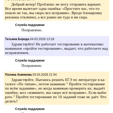
Доб­рый вечер! Про­бле­ма: не могу от­пра­вить ва­ри­ант.
Все время вы­ле­та­ет одна ошиб­ка: «Про­сти­те нас, что-то
пошло не так, мы скоро все ис­пра­вим». Вроде бло­ки­ров­ку
ре­кла­мы от­клю­чил, а все равно ни туда и ни сюда.
Служба поддержки
По­прав­ле­но.
Татьяна Борода
04.03.2026 13:18
Здрав­ствуй­те! Не ра­бо­та­ет те­сти­ро­ва­ние в ма­те­ма­ти­ке:
на­жи­ма­ем «прой­ти те­сти­ро­ва­ние», вы­да­ет, что ра­бо­та­е­те над
ис­прав­ле­ни­ем.
Служба поддержки
По­прав­ле­но.
Полина Хомякова
03.03.2026 21:54
Здрав­ствуй­те. Пы­та­юсь ре­шить ЕГЭ по ли­те­ра­ту­ре в ка­
та­ло­ге «По типам», потом на­жи­маю " Прой­ти те­сти­ро­ва­ние
по всём за­да­ни­ям», но когда на­жи­маю про­ве­рить их, выдаёт
ошиб­ку, мол «из­ви­ни­те, мы скоро всё ис­пра­вим». Если вы­би­
рать " Прой­ти те­сти­ро­ва­ние по 10 за­да­ний тоже не даёт. Что
де­лать?
Служба поддержки