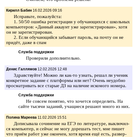
Кирилл Бабин
16.02.2026 09:16
Ис­правь­те, по­жа­луй­ста:
1. 50/50 ошиб­ка ре­ги­стра­ции у обу­ча­ю­щих­ся с школь­ных
ком­пью­те­ров: «Дан­ный ак­ка­унт уже за­ре­ги­стри­ро­ван», хотя
он не за­ре­ги­стри­ро­ван.
2. Если обу­ча­ю­щий­ся за­бы­ва­ет па­роль, на почту он не
придёт, даже в спам
Служба поддержки
Про­ве­ри­ли до­пол­ни­тель­но.
Денис Галлямов
12.02.2026 12:48
Здрав­ствуй­те! Можно ли как-то узнать, решал ли уче­ник
кон­крет­ное за­да­ние с плат­фор­мы или нет? Очень не­удоб­но
про­смат­ри­вать все ста­рые ДЗ на на­ли­чие ис­ко­мо­го но­ме­ра.
Служба поддержки
Не со­всем по­нят­но, что хо­чет­ся опре­де­лить. На
сайте ты­ся­чи за­да­ний, уча­щи­е­ся ре­ша­ют много из них.
Полина Мареева
11.02.2026 15:51
До­пи­сы­ва­ла со­чи­не­ние на ЕГЭ по ли­те­ра­ту­ре, вы­клю­чил­
ся ком­пью­тер, и сей­час не могу до­ре­шать тест, мне пишет
что приём работ уже окон­чен, хотя время ещё есть, раз­вер­