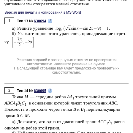
гру­жен­ные от­ве­ты к за­да­ни­ям с раз­вер­ну­тым от­ве­том. Вы­став­лен­ные
учи­те­лем баллы отоб­ра­зят­ся в вашей ста­ти­сти­ке.
Версия для печати и копирования в MS Word
1
i
Тип 13 №
630694
а) Ре­ши­те урав­не­ние
б) Ука­жи­те корни этого урав­не­ния, при­над­ле­жа­щие от­рез­
ку
Решения заданий с развернутым ответом не проверяются
автоматически. Запишите решение на бумаге.
На следующей странице вам будет предложено проверить их
самостоятельно.
2
i
Тип 14 №
630695
Точка
M
— се­ре­ди­на ребра
AA
тре­уголь­ной приз­мы
1
ABCA
B
C
, в ос­но­ва­нии ко­то­рой лежит тре­уголь­ник
ABC
.
1
1
1
Плос­кость α про­хо­дит через точки
B
и
B
пер­пен­ди­ку­ляр­но
1
пря­мой
C
M
.
1
а) До­ка­жи­те, что одна из диа­го­на­лей грани
ACC
A
равна
1
1
од­но­му из ребер этой грани.
б) Най­ди­те рас­сто­я­ние от точки
C
до плос­ко­сти α, если