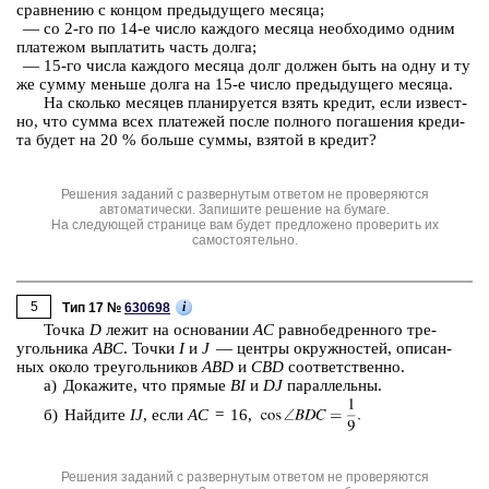
срав­не­нию с кон­цом преды­ду­ще­го ме­ся­ца;
— со 2-го по 14-е число каж­до­го ме­ся­ца не­об­хо­ди­мо одним
пла­те­жом вы­пла­тить часть долга;
— 15-го числа каж­до­го ме­ся­ца долг дол­жен быть на одну и ту
же сумму мень­ше долга на 15-е число преды­ду­ще­го ме­ся­ца.
На сколь­ко ме­ся­цев пла­ни­ру­ет­ся взять кре­дит, если из­вест­
но, что сумма всех пла­те­жей после пол­но­го по­га­ше­ния кре­ди­
та будет на 20 % боль­ше суммы, взя­той в кре­дит?
Решения заданий с развернутым ответом не проверяются
автоматически. Запишите решение на бумаге.
На следующей странице вам будет предложено проверить их
самостоятельно.
5
i
Тип 17 №
630698
Точка
D
лежит на ос­но­ва­нии
AC
рав­но­бед­рен­но­го тре­
уголь­ни­ка
ABC
. Точки
I
и
J
— цен­тры окруж­но­стей, опи­сан­
ных около тре­уголь­ни­ков
ABD
и
CBD
со­от­вет­ствен­но.
а) До­ка­жи­те, что пря­мые
BI
и
DJ
па­рал­лель­ны.
б) Най­ди­те
IJ
, если
AC
= 16,
Решения заданий с развернутым ответом не проверяются