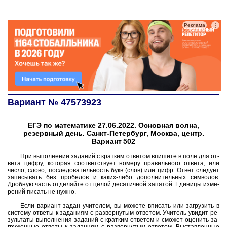
⋮
Реклама
Вариант № 47573923
ЕГЭ по математике 27.06.2022. Основная волна,
резервный день. Санкт-Петербург, Москва, центр.
Вариант 502
При вы­пол­не­нии за­да­ний с крат­ким от­ве­том впи­ши­те в поле для от­
ве­та цифру, ко­то­рая со­от­вет­ству­ет но­ме­ру пра­виль­но­го от­ве­та, или
число, слово, по­сле­до­ва­тель­ность букв (слов) или цифр. Ответ сле­ду­ет
за­пи­сы­вать без про­бе­лов и каких-либо до­пол­ни­тель­ных сим­во­лов.
Дроб­ную часть от­де­ляй­те от целой де­ся­тич­ной за­пя­той. Еди­ни­цы из­ме­
ре­ний пи­сать не нужно.
Если ва­ри­ант задан учи­те­лем, вы мо­же­те впи­сать или за­гру­зить в
си­сте­му от­ве­ты к за­да­ни­ям с раз­вер­ну­тым от­ве­том. Учи­тель уви­дит ре­
зуль­та­ты вы­пол­не­ния за­да­ний с крат­ким от­ве­том и смо­жет оце­нить за­