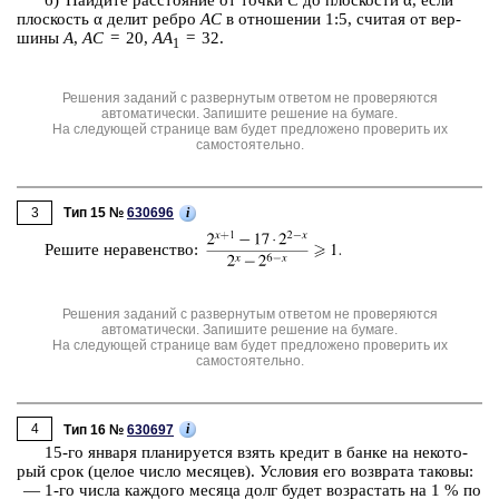
плос­кость α делит ребро
AC
в от­но­ше­нии 1:5, счи­тая от вер­
ши­ны
A
,
AC
= 20,
AA
= 32.
1
Решения заданий с развернутым ответом не проверяются
автоматически. Запишите решение на бумаге.
На следующей странице вам будет предложено проверить их
самостоятельно.
3
i
Тип 15 №
630696
Ре­ши­те не­ра­вен­ство:
Решения заданий с развернутым ответом не проверяются
автоматически. Запишите решение на бумаге.
На следующей странице вам будет предложено проверить их
самостоятельно.
4
i
Тип 16 №
630697
15-го ян­ва­ря пла­ни­ру­ет­ся взять кре­дит в банке на не­ко­то­
рый срок (целое число ме­ся­цев). Усло­вия его воз­вра­та та­ко­вы:
— 1-го числа каж­до­го ме­ся­ца долг будет воз­рас­тать на 1 % по