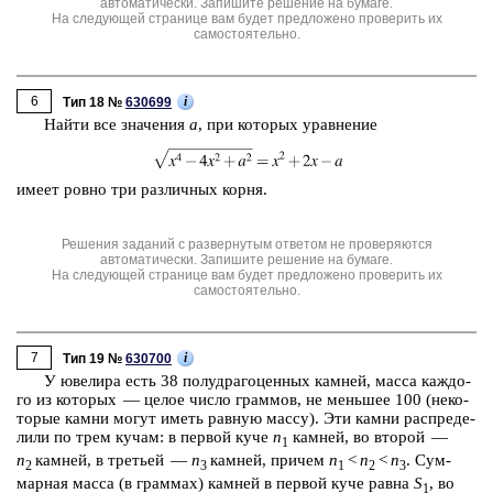
автоматически. Запишите решение на бумаге.
На следующей странице вам будет предложено проверить их
самостоятельно.
6
i
Тип 18 №
630699
Найти все зна­че­ния
a
, при ко­то­рых урав­не­ние
имеет ровно три раз­лич­ных корня.
Решения заданий с развернутым ответом не проверяются
автоматически. Запишите решение на бумаге.
На следующей странице вам будет предложено проверить их
самостоятельно.
7
i
Тип 19 №
630700
У юве­ли­ра есть 38 по­лу­дра­го­цен­ных кам­ней, масса каж­до­
го из ко­то­рых — целое число грам­мов, не мень­шее 100 (не­ко­
то­рые камни могут иметь рав­ную массу). Эти камни рас­пре­де­
ли­ли по трем кучам: в пер­вой куче
n
кам­ней, во вто­рой —
1
n
кам­ней, в тре­тьей —
n
кам­ней, при­чем
n
<
n
<
n
. Сум­
2
3
1
2
3
мар­ная масса (в грам­мах) кам­ней в пер­вой куче равна
S
, во
1