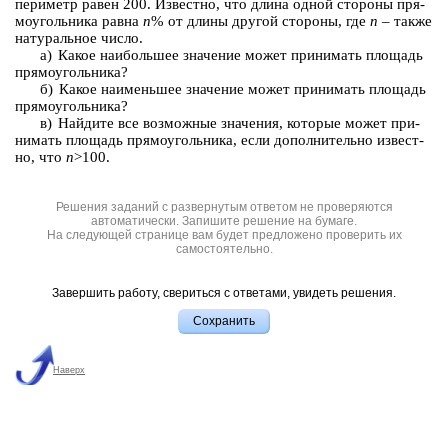
пе­ри­метр равен 200. Из­вест­но, что длина одной сто­ро­ны пря­
мо­уголь­ни­ка равна
n
% от длины дру­гой сто­ро­ны, где
n
– также
на­ту­раль­ное число.
а) Какое наи­боль­шее зна­че­ние может при­ни­мать пло­щадь
пря­мо­уголь­ни­ка?
б) Какое наи­мень­шее зна­че­ние может при­ни­мать пло­щадь
пря­мо­уголь­ни­ка?
в) Най­ди­те все воз­мож­ные зна­че­ния, ко­то­рые может при­
ни­мать пло­щадь пря­мо­уголь­ни­ка, если до­пол­ни­тель­но из­вест­
но, что
n
>100.
Решения заданий с развернутым ответом не проверяются
автоматически. Запишите решение на бумаге.
На следующей странице вам будет предложено проверить их
самостоятельно.
Завершить работу, свериться с ответами, увидеть решения.
Наверх