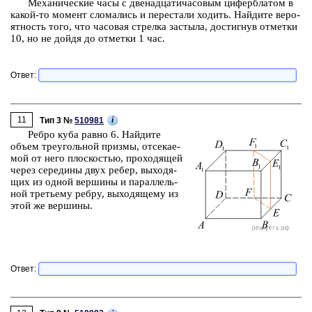
Ме­ха­ни­че­ские часы с две­на­дца­ти­ча­со­вым ци­фер­бла­том в
какой-то мо­мент сло­ма­лись и пе­ре­ста­ли хо­дить. Най­ди­те ве­ро­
ят­ность того, что ча­со­вая стрел­ка за­сты­ла, до­стиг­нув от­мет­ки
10, но не дойдя до от­мет­ки 1 час.
Ответ:
11
i
Тип 3 №
510981
Ребро куба равно 6. Най­ди­те
объем тре­уголь­ной приз­мы, от­се­ка­е­
мой от него плос­ко­стью, про­хо­дя­щей
через се­ре­ди­ны двух ребер, вы­хо­дя­
щих из одной вер­ши­ны и па­рал­лель­
ной тре­тье­му ребру, вы­хо­дя­ще­му из
этой же вер­ши­ны.
Ответ: