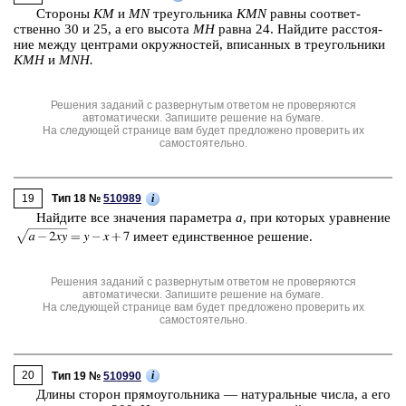
Сто­ро­ны
KM
и
MN
тре­уголь­ни­ка
KMN
равны со­от­вет­
ствен­но 30 и 25, а его вы­со­та
MH
равна 24. Най­ди­те рас­сто­я­
ние между цен­тра­ми окруж­но­стей, впи­сан­ных в тре­уголь­ни­ки
KMH
и
MNH.
Решения заданий с развернутым ответом не проверяются
автоматически. Запишите решение на бумаге.
На следующей странице вам будет предложено проверить их
самостоятельно.
19
i
Тип 18 №
510989
Най­ди­те все зна­че­ния па­ра­мет­ра
a
, при ко­то­рых урав­не­ние
имеет един­ствен­ное ре­ше­ние.
Решения заданий с развернутым ответом не проверяются
автоматически. Запишите решение на бумаге.
На следующей странице вам будет предложено проверить их
самостоятельно.
20
i
Тип 19 №
510990
Длины сто­рон пря­мо­уголь­ни­ка ― на­ту­раль­ные числа, а его