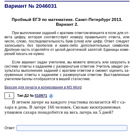
Вариант № 2046031
Пробный ЕГЭ по математике. Санкт-Петербург 2013.
Вариант 2.
При вы­пол­не­нии за­да­ний с крат­ким от­ве­том впи­ши­те в поле для от­
ве­та цифру, ко­то­рая со­от­вет­ству­ет но­ме­ру пра­виль­но­го от­ве­та, или
число, слово, по­сле­до­ва­тель­ность букв (слов) или цифр. Ответ сле­ду­ет
за­пи­сы­вать без про­бе­лов и каких-либо до­пол­ни­тель­ных сим­во­лов.
Дроб­ную часть от­де­ляй­те от целой де­ся­тич­ной за­пя­той. Еди­ни­цы из­ме­
ре­ний пи­сать не нужно.
Если ва­ри­ант задан учи­те­лем, вы мо­же­те впи­сать или за­гру­зить в
си­сте­му от­ве­ты к за­да­ни­ям с раз­вер­ну­тым от­ве­том. Учи­тель уви­дит ре­
зуль­та­ты вы­пол­не­ния за­да­ний с крат­ким от­ве­том и смо­жет оце­нить за­
гру­жен­ные от­ве­ты к за­да­ни­ям с раз­вер­ну­тым от­ве­том. Вы­став­лен­ные
учи­те­лем баллы отоб­ра­зят­ся в вашей ста­ти­сти­ке.
Версия для печати и копирования в MS Word
1
i
Тип Д2 №
510971
В лет­нем ла­ге­ре на каж­до­го участ­ни­ка по­ла­га­ет­ся 40 г са­
ха­ра в день. В ла­ге­ре 166 че­ло­век. Сколь­ко ки­ло­грам­мо­вых
упа­ко­вок са­ха­ра по­на­до­бит­ся на весь ла­герь на 5 дней?
Ответ: