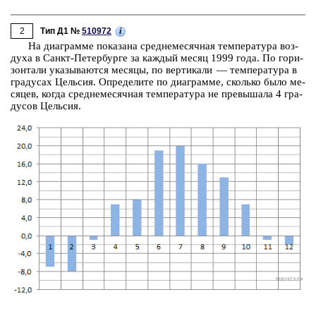
2
i
Тип Д1 №
510972
На диа­грам­ме по­ка­за­на сред­не­ме­сяч­ная тем­пе­ра­ту­ра воз­
ду­ха в Санкт-Пе­тер­бур­ге за каж­дый месяц 1999 года. По го­ри­
зон­та­ли ука­зы­ва­ют­ся ме­ся­цы, по вер­ти­ка­ли — тем­пе­ра­ту­ра в
гра­ду­сах Цель­сия. Опре­де­ли­те по диа­грам­ме, сколь­ко было ме­
ся­цев, когда сред­не­ме­сяч­ная тем­пе­ра­ту­ра не пре­вы­ша­ла 4 гра­
ду­сов Цель­сия.