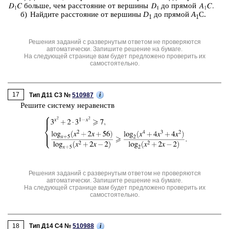
боль­ше, чем рас­сто­я­ние от вер­ши­ны
до пря­мой
б) Най­ди­те рас­сто­я­ние от вер­ши­ны
D
до пря­мой
A
C.
1
1
Решения заданий с развернутым ответом не проверяются
автоматически. Запишите решение на бумаге.
На следующей странице вам будет предложено проверить их
самостоятельно.
17
i
Тип Д11 C3 №
510987
Ре­ши­те си­сте­му не­ра­венств
Решения заданий с развернутым ответом не проверяются
автоматически. Запишите решение на бумаге.
На следующей странице вам будет предложено проверить их
самостоятельно.
18
i
Тип Д14 C4 №
510988