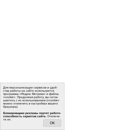
Для пер­со­на­ли­за­ции сер­ви­сов и удоб­
ства ра­бо­ты на сайте ис­поль­зу­ют­ся
программа «Яндекс Метрика» и файлы
«cookie». Про­дол­жая ра­бо­ту, вы со­гла­
ша­е­тесь с их ис­поль­зо­ва­ни­ем («cookie»
мо­жно от­клю­чить в на­строй­ках ва­ше­го
бра­у­зе­ра).
Бло­ки­ров­щи­ки ре­кла­мы пор­тят ра­бо­то­
спо­соб­ность скрип­тов сайта.
Отклю­чи­
те их.
OK