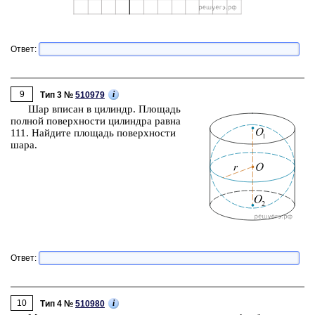
Ответ:
9
i
Тип 3 №
510979
Шар впи­сан в ци­линдр. Пло­щадь
пол­ной по­верх­но­сти ци­лин­дра равна
111. Най­ди­те пло­щадь по­верх­но­сти
шара.
Ответ:
10
i
Тип 4 №
510980