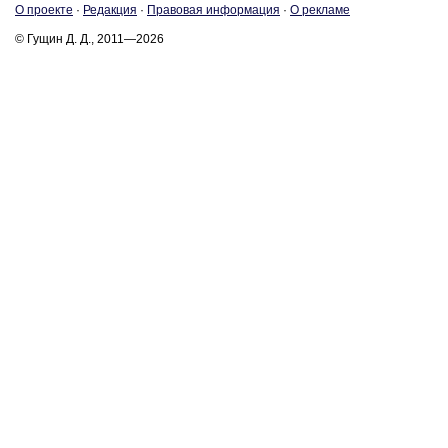
О про­ек­те
·
Ре­дак­ция
·
Пра­во­вая ин­фор­ма­ция
·
О ре­кла­ме
© Гущин Д. Д., 2011—2026