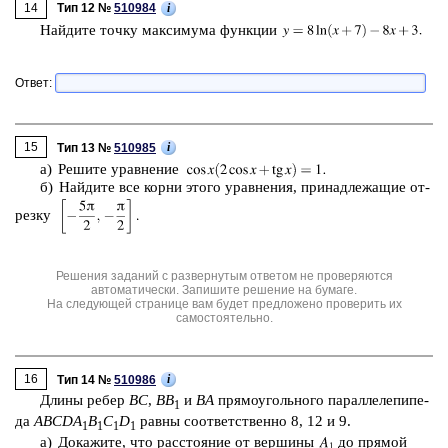
14
i
Тип 12 №
510984
Най­ди­те точку мак­си­му­ма функ­ции
Ответ:
15
i
Тип 13 №
510985
а) Ре­ши­те урав­не­ние
б) Най­ди­те все корни этого урав­не­ния, при­над­ле­жа­щие от­
рез­ку
Решения заданий с развернутым ответом не проверяются
автоматически. Запишите решение на бумаге.
На следующей странице вам будет предложено проверить их
самостоятельно.
16
i
Тип 14 №
510986
Длины ребер
BC
,
BB
и
BA
пря­мо­уголь­но­го па­рал­ле­ле­пи­пе­
1
да
ABCDA
B
C
D
равны со­от­вет­ствен­но 8, 12 и 9.
1
1
1
1
а) До­ка­жи­те, что рас­сто­я­ние от вер­ши­ны
до пря­мой