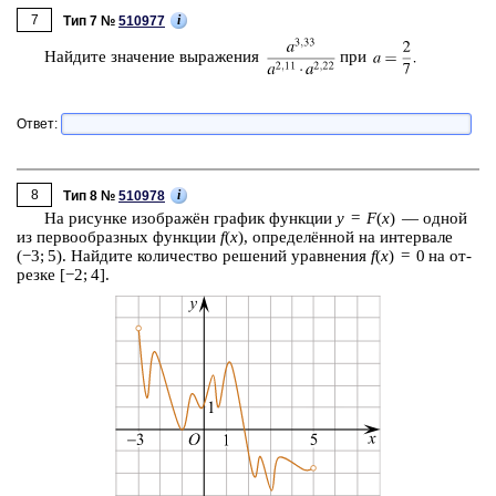
7
i
Тип 7 №
510977
Най­ди­те зна­че­ние вы­ра­же­ния
при
Ответ:
8
i
Тип 8 №
510978
На ри­сун­ке изоб­ражён гра­фик функ­ции
y
=
F
(
x
) — одной
из пер­во­об­раз­ных функ­ции
f
(
x
), опре­делённой на ин­тер­ва­ле
(−3; 5). Най­ди­те ко­ли­че­ство ре­ше­ний урав­не­ния
f
(
x
) = 0 на от­
рез­ке [−2; 4].