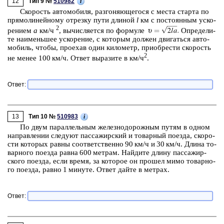
12
i
Тип 9 №
510982
Ско­рость ав­то­мо­би­ля, раз­го­ня­ю­ще­го­ся с места стар­та по
пря­мо­ли­ней­но­му от­рез­ку пути дли­ной
l
км с по­сто­ян­ным уско­
2
ре­ни­ем
a
км/ч
,
вы­чис­ля­ет­ся по фор­му­ле
Опре­де­ли­
те наи­мень­шее уско­ре­ние, с ко­то­рым дол­жен дви­гать­ся ав­то­
мо­биль, чтобы, про­ехав один ки­ло­метр, при­об­ре­сти ско­рость
2
не менее 100 км/⁠ч. Ответ вы­ра­зи­те в км/⁠ч
.
Ответ:
13
i
Тип 10 №
510983
По двум па­рал­лель­ным же­лез­но­до­рож­ным путям в одном
на­прав­ле­нии сле­ду­ют пас­са­жир­ский и то­вар­ный по­ез­да, ско­ро­
сти ко­то­рых равны со­от­вет­ствен­но 90 км/ч и 30 км/ч. Длина то­
вар­но­го по­ез­да равна 600 мет­рам. Най­ди­те длину пас­са­жир­
ско­го по­ез­да, если время, за ко­то­рое он про­шел мимо то­вар­но­
го по­ез­да, равно 1 ми­ну­те. Ответ дайте в мет­рах.
Ответ: