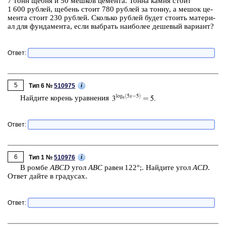
7 тонн
щебня и
50 меш­ков
це­мен­та. Тонна камня стоит
1 600 руб­лей,
ще­бень стоит
780 руб­лей
за тонну, а мешок це­
мен­та стоит
230 руб­лей.
Сколь­ко руб­лей будет сто­ить ма­те­ри­
ал для фун­да­мен­та, если вы­брать наи­бо­лее де­ше­вый ва­ри­ант?
Ответ:
5
i
Тип 6 №
510975
Най­ди­те ко­рень урав­не­ния
Ответ:
6
i
Тип 1 №
510976
В ромбе
ABCD
угол
ABC
равен 122°;. Най­ди­те угол
ACD
.
Ответ дайте в гра­ду­сах.
Ответ: