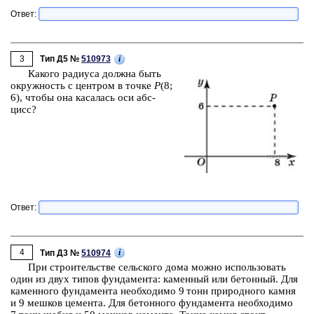
Ответ:
3
i
Тип Д5 №
510973
Ка­ко­го ра­ди­у­са долж­на быть
окруж­ность с цен­тром в точке
P
(8;
6), чтобы она ка­са­лась оси абс­
цисс?
Ответ:
4
i
Тип Д3 №
510974
При стро­и­тель­стве сель­ско­го дома можно ис­поль­зо­вать
один из двух типов фун­да­мен­та: ка­мен­ный или бе­тон­ный. Для
ка­мен­но­го фун­да­мен­та не­об­хо­ди­мо 9 тонн при­род­но­го камня
и
9 меш­ков
це­мен­та. Для бе­тон­но­го фун­да­мен­та не­об­хо­ди­мо