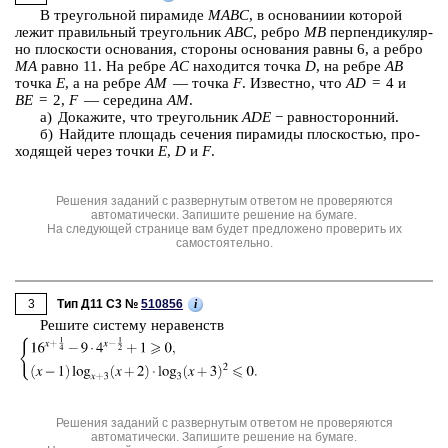
В тре­уголь­ной пи­ра­ми­де
MABC
, в ос­но­ва­ни­ии ко­то­рой
лежит пра­виль­ный тре­уголь­ник
ABC
, ребро
MB
пер­пен­ди­ку­ляр­
но плос­ко­сти ос­но­ва­ния, сто­ро­ны ос­но­ва­ния равны 6, а ребро
MA
равно 11. На ребре
AC
на­хо­дит­ся точка
D
, на ребре
AB
точка
E
, а на ребре
AM
— точка
F
. Из­вест­но, что
AD
= 4 и
BE
= 2,
F
— се­ре­ди­на
AM
.
а) До­ка­жи­те, что тре­уголь­ник
ADE
− рав­но­сто­рон­ний.
б) Най­ди­те пло­щадь се­че­ния пи­ра­ми­ды плос­ко­стью, про­
хо­дя­щей через точки
E
,
D
и
F
.
Решения заданий с развернутым ответом не проверяются
автоматически. Запишите решение на бумаге.
На следующей странице вам будет предложено проверить их
самостоятельно.
3
i
Тип Д11 C3 №
510856
Ре­ши­те си­сте­му не­ра­венств
Решения заданий с развернутым ответом не проверяются
автоматически. Запишите решение на бумаге.