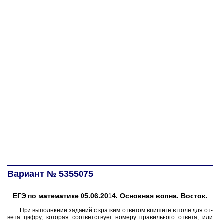
Вариант № 5355075
ЕГЭ по математике 05.06.2014. Основная волна. Восток.
При вы­пол­не­нии за­да­ний с крат­ким от­ве­том впи­ши­те в поле для от­
ве­та цифру, ко­то­рая со­от­вет­ству­ет но­ме­ру пра­виль­но­го от­ве­та, или