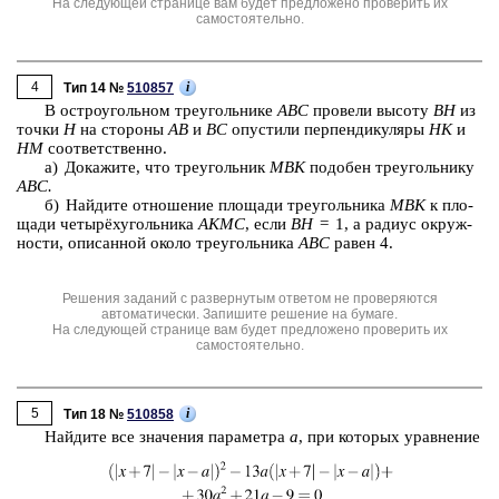
На следующей странице вам будет предложено проверить их
самостоятельно.
4
i
Тип 14 №
510857
В ост­ро­уголь­ном тре­уголь­ни­ке
ABC
про­ве­ли вы­со­ту
BH
из
точки
H
на сто­ро­ны
AB
и
BC
опу­сти­ли пер­пен­ди­ку­ля­ры
HK
и
HM
со­от­вет­ствен­но.
а) До­ка­жи­те, что тре­уголь­ник
MBK
по­до­бен тре­уголь­ни­ку
ABC.
б) Най­ди­те от­но­ше­ние пло­ща­ди тре­уголь­ни­ка
MBK
к пло­
ща­ди четырёхуголь­ни­ка
AKMC
, если
BH
= 1, а ра­ди­ус окруж­
но­сти, опи­сан­ной около тре­уголь­ни­ка
ABC
равен 4.
Решения заданий с развернутым ответом не проверяются
автоматически. Запишите решение на бумаге.
На следующей странице вам будет предложено проверить их
самостоятельно.
5
i
Тип 18 №
510858
Най­ди­те все зна­че­ния па­ра­мет­ра
a
, при ко­то­рых урав­не­ние