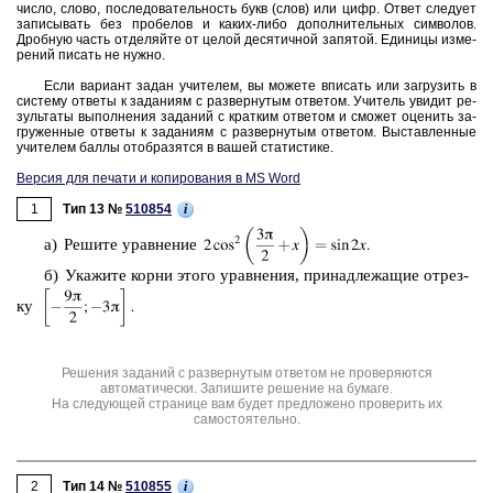
число, слово, по­сле­до­ва­тель­ность букв (слов) или цифр. Ответ сле­ду­ет
за­пи­сы­вать без про­бе­лов и каких-либо до­пол­ни­тель­ных сим­во­лов.
Дроб­ную часть от­де­ляй­те от целой де­ся­тич­ной за­пя­той. Еди­ни­цы из­ме­
ре­ний пи­сать не нужно.
Если ва­ри­ант задан учи­те­лем, вы мо­же­те впи­сать или за­гру­зить в
си­сте­му от­ве­ты к за­да­ни­ям с раз­вер­ну­тым от­ве­том. Учи­тель уви­дит ре­
зуль­та­ты вы­пол­не­ния за­да­ний с крат­ким от­ве­том и смо­жет оце­нить за­
гру­жен­ные от­ве­ты к за­да­ни­ям с раз­вер­ну­тым от­ве­том. Вы­став­лен­ные
учи­те­лем баллы отоб­ра­зят­ся в вашей ста­ти­сти­ке.
Версия для печати и копирования в MS Word
1
i
Тип 13 №
510854
а) Ре­ши­те урав­не­ние
б) Ука­жи­те корни этого урав­не­ния, при­над­ле­жа­щие от­рез­
ку
Решения заданий с развернутым ответом не проверяются
автоматически. Запишите решение на бумаге.
На следующей странице вам будет предложено проверить их
самостоятельно.
2
i
Тип 14 №
510855