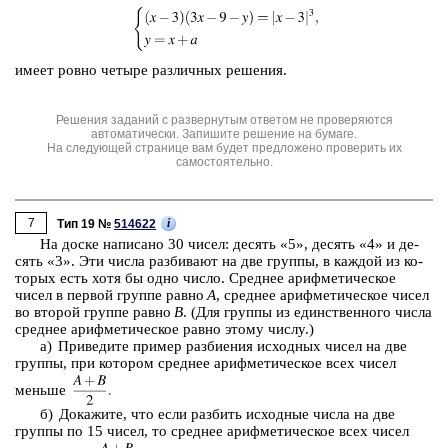
имеет ровно че­ты­ре раз­лич­ных ре­ше­ния.
Решения заданий с развернутым ответом не проверяются
автоматически. Запишите решение на бумаге.
На следующей странице вам будет предложено проверить их
самостоятельно.
7
i
Тип 19 №
514622
На доске на­пи­са­но 30 чисел: де­сять «5», де­сять «4» и де­
сять «3». Эти числа раз­би­ва­ют на две груп­пы, в каж­дой из ко­
то­рых есть хотя бы одно число. Сред­нее ариф­ме­ти­че­ское
чисел в пер­вой груп­пе равно
А
, сред­нее ариф­ме­ти­че­ское чисел
во вто­рой груп­пе равно
В
. (Для груп­пы из един­ствен­но­го числа
сред­нее ариф­ме­ти­че­ское равно этому числу.)
а) При­ве­ди­те при­мер раз­би­е­ния ис­ход­ных чисел на две
груп­пы, при ко­то­ром сред­нее ариф­ме­ти­че­ское всех чисел
мень­ше
б) До­ка­жи­те, что если раз­бить ис­ход­ные числа на две
груп­пы по 15 чисел, то сред­нее ариф­ме­ти­че­ское всех чисел