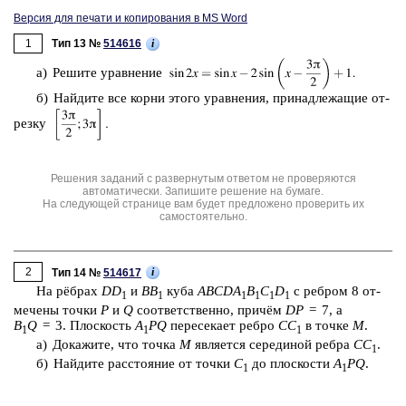
Версия для печати и копирования в MS Word
1
i
Тип 13 №
514616
а) Ре­ши­те урав­не­ние
б) Най­ди­те все корни этого урав­не­ния, при­над­ле­жа­щие от­
рез­ку
Решения заданий с развернутым ответом не проверяются
автоматически. Запишите решение на бумаге.
На следующей странице вам будет предложено проверить их
самостоятельно.
2
i
Тип 14 №
514617
На рёбрах
D
D
и
BB
куба
ABCDA
B
C
D
с реб­ром 8 от­
1
1
1
1
1
1
ме­че­ны точки
Р
и
Q
со­от­вет­ствен­но, причём
DP
= 7, а
B
Q
= 3. Плос­кость
A
PQ
пе­ре­се­ка­ет ребро
CC
в точке
М
.
1
1
1
а) До­ка­жи­те, что точка
М
яв­ля­ет­ся се­ре­ди­ной ребра
CC
.
1
б) Най­ди­те рас­сто­я­ние от точки
С
до плос­ко­сти
A
PQ
.
1
1