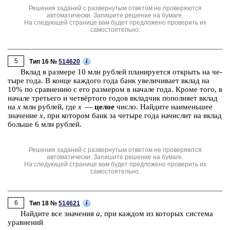
Решения заданий с развернутым ответом не проверяются
автоматически. Запишите решение на бумаге.
На следующей странице вам будет предложено проверить их
самостоятельно.
5
i
Тип 16 №
514620
Вклад в раз­ме­ре 10 млн руб­лей пла­ни­ру­ет­ся от­крыть на че­
ты­ре года. В конце каж­до­го года банк уве­ли­чи­ва­ет вклад на
10% по срав­не­нию с его раз­ме­ром в на­ча­ле года. Кроме того, в
на­ча­ле тре­тье­го и четвёртого годов вклад­чик по­пол­ня­ет вклад
на
х
млн руб­лей, где
х
—
целое
число. Най­ди­те наи­мень­шее
зна­че­ние
х
, при ко­то­ром банк за че­ты­ре года на­чис­лит на вклад
боль­ше 6 млн руб­лей.
Решения заданий с развернутым ответом не проверяются
автоматически. Запишите решение на бумаге.
На следующей странице вам будет предложено проверить их
самостоятельно.
6
i
Тип 18 №
514621
Най­ди­те все зна­че­ния
а
, при каж­дом из ко­то­рых си­сте­ма
урав­не­ний