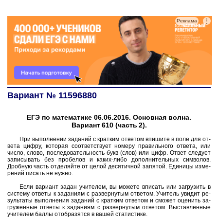
⋮
Реклама
Вариант № 11596880
ЕГЭ по математике 06.06.2016. Основная волна.
Вариант 610 (часть 2).
При вы­пол­не­нии за­да­ний с крат­ким от­ве­том впи­ши­те в поле для от­
ве­та цифру, ко­то­рая со­от­вет­ству­ет но­ме­ру пра­виль­но­го от­ве­та, или
число, слово, по­сле­до­ва­тель­ность букв (слов) или цифр. Ответ сле­ду­ет
за­пи­сы­вать без про­бе­лов и каких-либо до­пол­ни­тель­ных сим­во­лов.
Дроб­ную часть от­де­ляй­те от целой де­ся­тич­ной за­пя­той. Еди­ни­цы из­ме­
ре­ний пи­сать не нужно.
Если ва­ри­ант задан учи­те­лем, вы мо­же­те впи­сать или за­гру­зить в
си­сте­му от­ве­ты к за­да­ни­ям с раз­вер­ну­тым от­ве­том. Учи­тель уви­дит ре­
зуль­та­ты вы­пол­не­ния за­да­ний с крат­ким от­ве­том и смо­жет оце­нить за­
гру­жен­ные от­ве­ты к за­да­ни­ям с раз­вер­ну­тым от­ве­том. Вы­став­лен­ные
учи­те­лем баллы отоб­ра­зят­ся в вашей ста­ти­сти­ке.