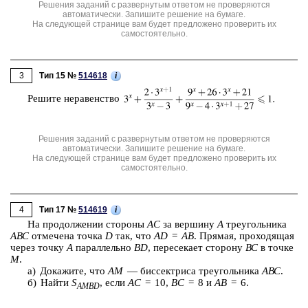
Решения заданий с развернутым ответом не проверяются
автоматически. Запишите решение на бумаге.
На следующей странице вам будет предложено проверить их
самостоятельно.
3
i
Тип 15 №
514618
Ре­ши­те не­ра­вен­ство
Решения заданий с развернутым ответом не проверяются
автоматически. Запишите решение на бумаге.
На следующей странице вам будет предложено проверить их
самостоятельно.
4
i
Тип 17 №
514619
На про­дол­же­нии сто­ро­ны
АС
за вер­ши­ну
А
тре­уголь­ни­ка
АВС
от­ме­че­на точка
D
так, что
AD
=
AB
. Пря­мая, про­хо­дя­щая
через точку
А
па­рал­лель­но
BD
, пе­ре­се­ка­ет сто­ро­ну
ВС
в точке
M
.
а) До­ка­жи­те, что
AM
— бис­сек­три­са тре­уголь­ни­ка
АВС
.
б) Найти
S
, если
AC
= 10,
BC
= 8 и
AB
= 6.
AMBD