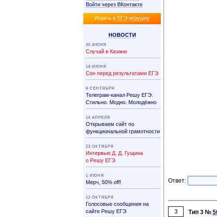
Войти через ВКонтакте
Иг­рать
в ЕГЭ-иг­руш­ку
НО­ВО­СТИ
20 ИЮНЯ
Случай в Казани
18 ИЮНЯ
Сон перед результатами ЕГЭ
8 СЕНТЯБРЯ
Телеграм-канал Решу ЕГЭ.
Стильно. Модно. Молодёжно
14 АПРЕЛЯ
Открываем сайт по
функциональной грамотности
23 ОКТЯБРЯ
Интервью Д. Д. Гущина
о Решу ЕГЭ
1 ИЮНЯ
Ответ:
Мерч, 50% off!
12 ОКТЯБРЯ
Голосовые сообщения на
сайте Решу ЕГЭ
3
Тип 3 №
5