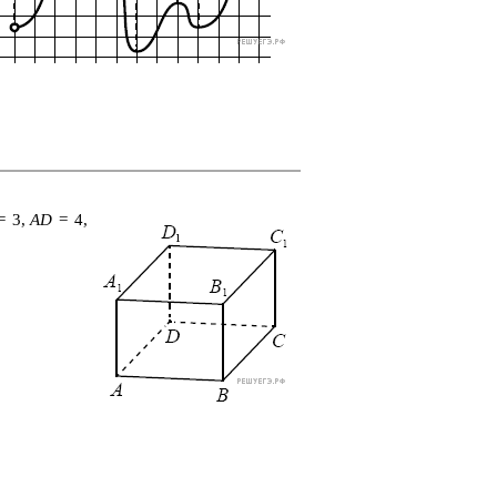
 3,
AD
= 4,