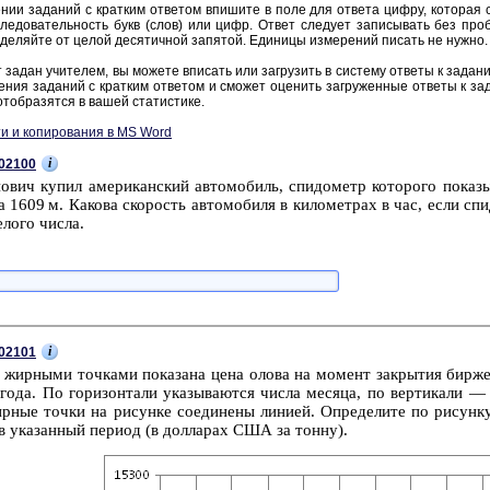
нии за­да­ний с крат­ким от­ве­том впи­ши­те в поле для от­ве­та цифру, ко­то­рая со­
ле­до­ва­тель­ность букв (слов) или цифр. Ответ сле­ду­ет за­пи­сы­вать без про­б
де­ляй­те от целой де­ся­тич­ной за­пя­той. Еди­ни­цы из­ме­ре­ний пи­сать не нужно.
 задан учи­те­лем, вы мо­же­те впи­сать или за­гру­зить в си­сте­му от­ве­ты к за­да­н
е­ния за­да­ний с крат­ким от­ве­том и смо­жет оце­нить за­гру­жен­ные от­ве­ты к за­
тоб­ра­зят­ся в вашей ста­ти­сти­ке.
и и копирования в MS Word
i
02100
­вич купил аме­ри­кан­ский ав­то­мо­биль, спи­до­метр ко­то­ро­го по­ка­з
1609 м. Ка­ко­ва ско­рость ав­то­мо­би­ля в ки­ло­мет­рах в час, если спи
­ло­го числа.
i
02101
 жир­ны­ми точ­ка­ми по­ка­за­на цена олова на мо­мент за­кры­тия бир­ж
 года. По го­ри­зон­та­ли ука­зы­ва­ют­ся числа ме­ся­ца, по вер­ти­ка­
ир­ные точки на ри­сун­ке со­еди­не­ны ли­ни­ей. Опре­де­ли­те по ри­су
в ука­зан­ный пе­ри­од (в дол­ла­рах США за тонну).