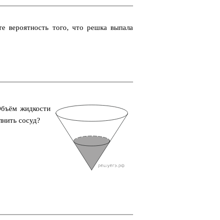
­те ве­ро­ят­ность того, что решка вы­па­ла
Объём жид­ко­сти
л­нить сосуд?