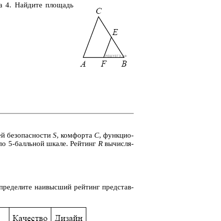
 4. Най­ди­те пло­щадь
лей без­опас­но­сти
S
, ком­фор­та
C
, функ­ци­о­
ся по 5-балль­ной шкале. Рей­тинг
R
вы­чис­ля­
Опре­де­ли­те наи­выс­ший рей­тинг пред­став­