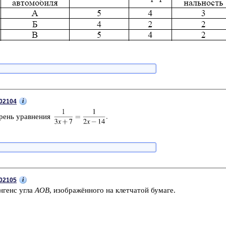
i
02104
­рень урав­не­ния
i
02105
н­генс угла
AOB
, изоб­ражённого на клет­ча­той бу­ма­ге.