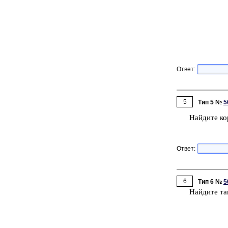
Ответ:
5
Тип 5 №
5
Най­ди­те ко
Ответ:
6
Тип 6 №
5
Най­ди­те та