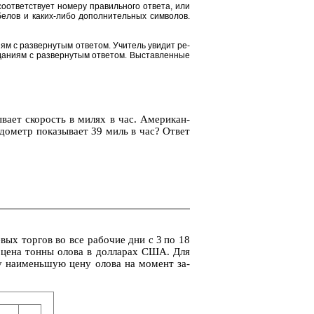
от­вет­ству­ет но­ме­ру пра­виль­но­го от­ве­та, или
е­лов и каких-либо до­пол­ни­тель­ных сим­во­лов.
и­ям с раз­вер­ну­тым от­ве­том. Учи­тель уви­дит ре­
да­ни­ям с раз­вер­ну­тым от­ве­том. Вы­став­лен­ные
ы­ва­ет ско­рость в милях в час. Аме­ри­кан­
­до­метр по­ка­зы­ва­ет 39 миль в час? Ответ
е­вых тор­гов во все ра­бо­чие дни с 3 по 18
ли — цена тонны олова в дол­ла­рах США. Для
н­ку наи­мень­шую цену олова на мо­мент за­