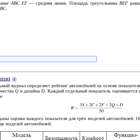
­ни­ке
ABC
EF
— сред­няя линия. Пло­щадь тре­уголь­ни­ка
BEF
равна
ABC
.
i
02103
­ный жур­нал опре­де­ля­ет рей­тинг ав­то­мо­би­лей на ос­но­ве по­ка­за­те­
а­че­ства
Q
и ди­зай­на
D
. Каж­дый от­дель­ный по­ка­за­тель оце­ни­ва­ет­
ле
даны оцен­ки каж­до­го по­ка­за­те­ля для трёх мо­де­лей ав­то­мо­би­лей. 
це мо­де­лей ав­то­мо­би­лей.