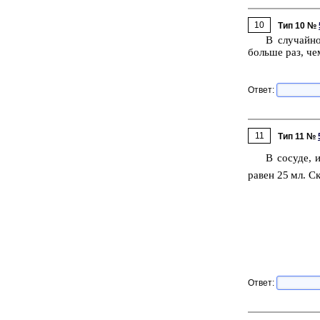
10
Тип 10 №
В слу­чай­н
боль­ше раз, че
Ответ:
11
Тип 11 №
В со­су­де, 
равен 25 мл. Ск
Ответ: