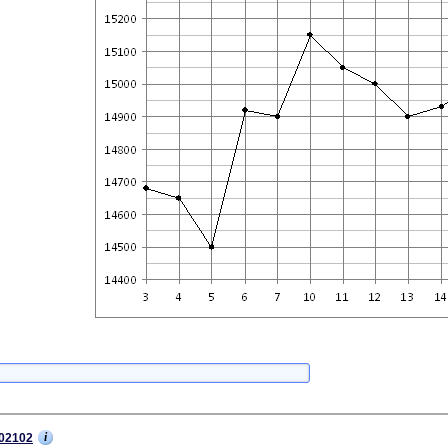
i
02102