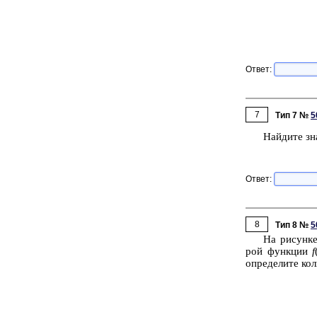
Ответ:
7
Тип 7 №
5
Най­ди­те зн
Ответ:
8
Тип 8 №
5
На ри­сун­к
рой функ­ции
f
опре­де­ли­те ко­