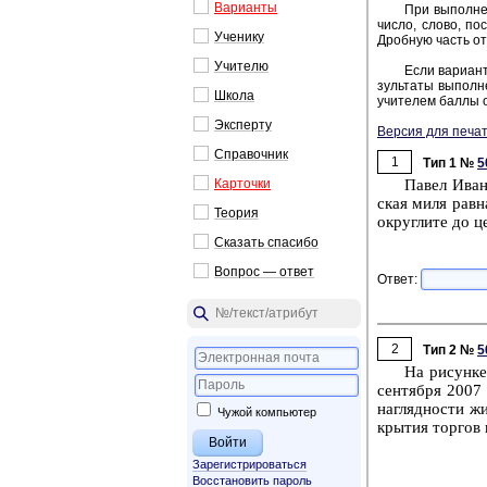
Ва­ри­ан­ты
При вы­пол­не­
число, слово, по­с
Уче­ни­ку
Дроб­ную часть от­
Учи­те­лю
Если ва­ри­ант
зуль­та­ты вы­пол­н
Школа
учи­те­лем баллы о
Экс­пер­ту
Версия для печат
Спра­воч­ник
1
Тип 1 №
5
Кар­точ­ки
Павел Ива­но
ская миля равна 
Тео­рия
округ­ли­те до це
Ска­зать спа­си­бо
Во­прос — ответ
Ответ:
2
Тип 2 №
5
На ри­сун­ке
сен­тяб­ря 2007
на­гляд­но­сти ж
Чужой компьютер
кры­тия тор­гов 
Зарегистрироваться
Восстановить пароль