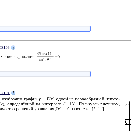
i
02106
а­че­ние вы­ра­же­ния
i
02107
е изоб­ра­жен гра­фик
y
=
F
(
x
) одной из пер­во­об­раз­ной не­ко­то­
(
x
), опре­делённой на ин­тер­ва­ле (1; 13). Поль­зу­ясь ри­сун­ком,
ли­че­ство ре­ше­ний урав­не­ния
f
(
x
) = 0 на от­рез­ке [2; 11].