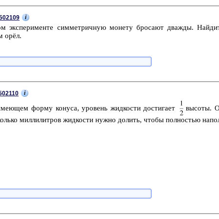
i
502109
ом экс­пе­ри­мен­те сим­мет­рич­ную мо­не­ту бро­са­ют два­жды. Най­ди
м орёл.
i
502110
име­ю­щем форму ко­ну­са, уро­вень жид­ко­сти до­сти­га­ет
вы­со­ты. 
оль­ко мил­ли­лит­ров жид­ко­сти нужно до­лить, чтобы пол­но­стью на­по