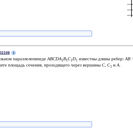
i
02108
ль­ном па­рал­ле­ле­пи­пе­де
ABCDA
B
C
D
из­вест­ны длины ребер:
AB
=
1
1
1
1
­те пло­щадь се­че­ния, про­хо­дя­ще­го через вер­ши­ны
С
,
С
и
А
.
1