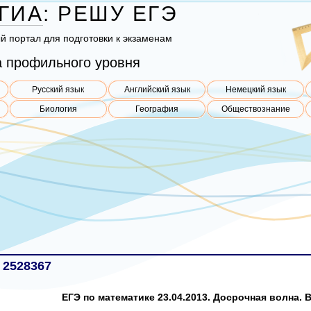
ГИА
:
РЕШУ
ЕГЭ
ый пор­тал для под­го­тов­ки к эк­за­ме­нам
 профильного уровня
Русский язык
Английский язык
Немецкий язык
Биология
География
Обществознание
 2528367
ЕГЭ по математике 23.04.2013. Досрочная волна. В