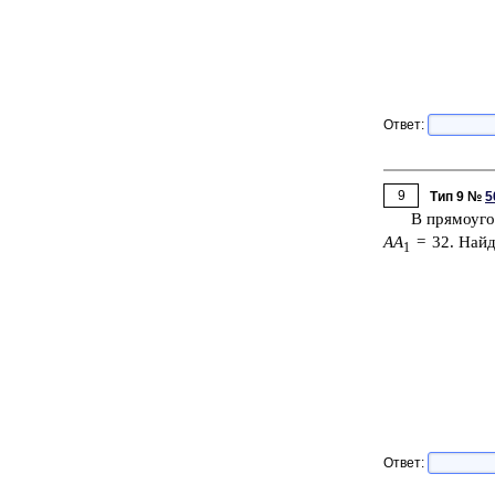
Ответ:
9
Тип 9 №
5
В пря­мо­уго
AA
= 32. Най­ди
1
Ответ: