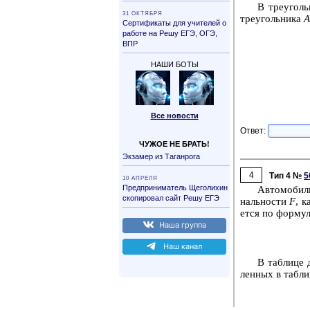
В тре­уголь
31 ОК­ТЯБ­РЯ
тре­уголь­ни­ка
Сер­ти­фи­ка­ты для учи­те­лей о
ра­бо­те на Решу ЕГЭ, ОГЭ,
ВПР
НАШИ БОТЫ
Все но­во­сти
Ответ:
ЧУЖОЕ НЕ БРАТЬ!
Эк­за­мер из Та­ган­ро­га
4
Тип 4 №
5
10 АП­РЕ­ЛЯ
Пред­при­ни­ма­тель Ще­го­ли­хин
Ав­то­мо­биль
ско­пи­ро­вал сайт Решу ЕГЭ
наль­но­сти
F
, к
ет­ся по фор­му­
Наша груп­па
Наш канал
В таб­ли­це 
лен­ных в таб­ли­