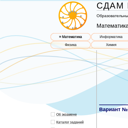
СДАМ 
Об­ра­зо­ва­тель­н
Математика
≡ Математика
Информатика
Физика
Химия
Вариант №
Об эк­за­ме­не
Ка­та­лог за­да­ний