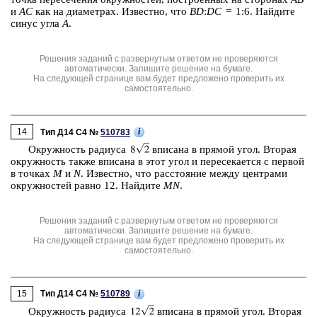
и
AC
как на диа­мет­рах. Из­вест­но, что
BD
:
DC
= 1:6. Най­ди­те
синус угла
A
.
Решения заданий с развернутым ответом не проверяются
автоматически. Запишите решение на бумаге.
На следующей странице вам будет предложено проверить их
самостоятельно.
14
i
Тип Д14 C4 №
510783
Окруж­ность ра­ди­у­са
впи­са­на в пря­мой угол. Вто­рая
окруж­ность также впи­са­на в этот угол и пе­ре­се­ка­ет­ся с пер­вой
в точ­ках
M
и
N
. Из­вест­но, что рас­сто­я­ние между цен­тра­ми
окруж­но­стей равно 12. Най­ди­те
MN
.
Решения заданий с развернутым ответом не проверяются
автоматически. Запишите решение на бумаге.
На следующей странице вам будет предложено проверить их
самостоятельно.
15
i
Тип Д14 C4 №
510789
Окруж­ность ра­ди­у­са
впи­са­на в пря­мой угол. Вто­рая