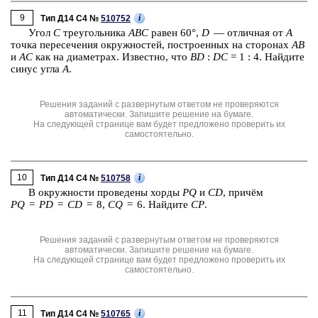
9
i
Тип Д14 C4 №
510752
Угол
C
тре­уголь­ни­ка
ABC
равен 60°,
D
— от­лич­ная от
A
точка пе­ре­се­че­ния окруж­но­стей, по­стро­ен­ных на сто­ро­нах
AB
и
AC
как на диа­мет­рах. Из­вест­но, что
ВD
:
DC
= 1 : 4. Най­ди­те
синус угла
A
.
Решения заданий с развернутым ответом не проверяются
автоматически. Запишите решение на бумаге.
На следующей странице вам будет предложено проверить их
самостоятельно.
10
i
Тип Д14 C4 №
510758
В окруж­но­сти про­ве­де­ны хорды
PQ
и
CD
, причём
PQ
=
PD
=
CD
= 8,
CQ
= 6. Най­ди­те
CP
.
Решения заданий с развернутым ответом не проверяются
автоматически. Запишите решение на бумаге.
На следующей странице вам будет предложено проверить их
самостоятельно.
11
i
Тип Д14 C4 №
510765