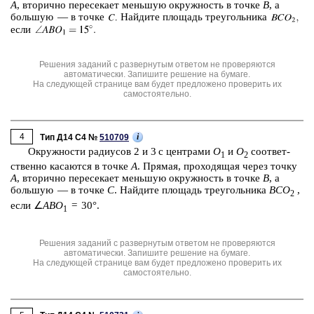
A
, вто­рич­но пе­ре­се­ка­ет мень­шую окруж­ность в точке
B
, а
боль­шую — в точке
Най­ди­те пло­щадь тре­уголь­ни­ка
если
Решения заданий с развернутым ответом не проверяются
автоматически. Запишите решение на бумаге.
На следующей странице вам будет предложено проверить их
самостоятельно.
4
i
Тип Д14 C4 №
510709
Окруж­но­сти ра­ди­у­сов 2 и 3 с цен­тра­ми
O
и
O
со­от­вет­
1
2
ствен­но ка­са­ют­ся в точке
A
. Пря­мая, про­хо­дя­щая через точку
A
, вто­рич­но пе­ре­се­ка­ет мень­шую окруж­ность в точке
B
, а
боль­шую — в точке
C
. Най­ди­те пло­щадь тре­уголь­ни­ка
BCO
,
2
если ∠
ABO
= 30°.
1
Решения заданий с развернутым ответом не проверяются
автоматически. Запишите решение на бумаге.
На следующей странице вам будет предложено проверить их
самостоятельно.