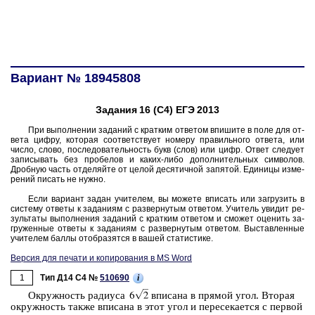
Вариант № 18945808
Задания 16 (С4) ЕГЭ 2013
При вы­пол­не­нии за­да­ний с крат­ким от­ве­том впи­ши­те в поле для от­
ве­та цифру, ко­то­рая со­от­вет­ству­ет но­ме­ру пра­виль­но­го от­ве­та, или
число, слово, по­сле­до­ва­тель­ность букв (слов) или цифр. Ответ сле­ду­ет
за­пи­сы­вать без про­бе­лов и каких-либо до­пол­ни­тель­ных сим­во­лов.
Дроб­ную часть от­де­ляй­те от целой де­ся­тич­ной за­пя­той. Еди­ни­цы из­ме­
ре­ний пи­сать не нужно.
Если ва­ри­ант задан учи­те­лем, вы мо­же­те впи­сать или за­гру­зить в
си­сте­му от­ве­ты к за­да­ни­ям с раз­вер­ну­тым от­ве­том. Учи­тель уви­дит ре­
зуль­та­ты вы­пол­не­ния за­да­ний с крат­ким от­ве­том и смо­жет оце­нить за­
гру­жен­ные от­ве­ты к за­да­ни­ям с раз­вер­ну­тым от­ве­том. Вы­став­лен­ные
учи­те­лем баллы отоб­ра­зят­ся в вашей ста­ти­сти­ке.
Версия для печати и копирования в MS Word
1
i
Тип Д14 C4 №
510690
Окруж­ность ра­ди­у­са
впи­са­на в пря­мой угол. Вто­рая
окруж­ность также впи­са­на в этот угол и пе­ре­се­ка­ет­ся с пер­вой