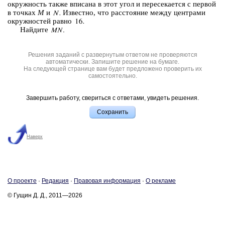
окруж­ность также впи­са­на в этот угол и пе­ре­се­ка­ет­ся с пер­вой
в точ­ках
M
и
Из­вест­но, что рас­сто­я­ние между цен­тра­ми
окруж­но­стей равно
Най­ди­те
Решения заданий с развернутым ответом не проверяются
автоматически. Запишите решение на бумаге.
На следующей странице вам будет предложено проверить их
самостоятельно.
Завершить работу, свериться с ответами, увидеть решения.
Наверх
О про­ек­те
·
Ре­дак­ция
·
Пра­во­вая ин­фор­ма­ция
·
О ре­кла­ме
© Гущин Д. Д., 2011—2026