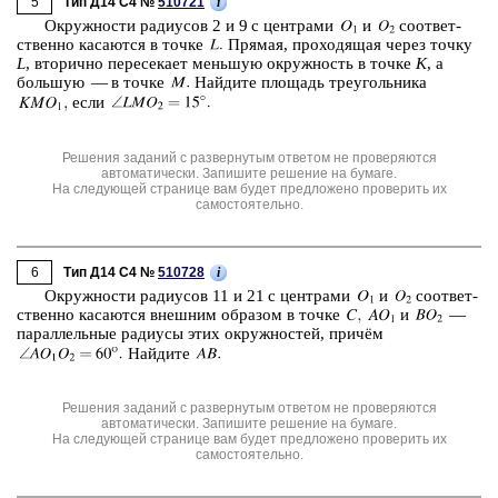
5
i
Тип Д14 C4 №
510721
Окруж­но­сти ра­ди­у­сов 2 и 9 с цен­тра­ми
и
со­от­вет­
ствен­но ка­са­ют­ся в точке
Пря­мая, про­хо­дя­щая через точку
L
, вто­рич­но пе­ре­се­ка­ет мень­шую окруж­ность в точке
K
, а
боль­шую — в точке
Най­ди­те пло­щадь тре­уголь­ни­ка
если
Решения заданий с развернутым ответом не проверяются
автоматически. Запишите решение на бумаге.
На следующей странице вам будет предложено проверить их
самостоятельно.
6
i
Тип Д14 C4 №
510728
Окруж­но­сти ра­ди­у­сов 11 и 21 с цен­тра­ми
и
со­от­вет­
ствен­но ка­са­ют­ся внеш­ним об­ра­зом в точке
и
—
па­рал­лель­ные ра­ди­у­сы этих окруж­но­стей, причём
Най­ди­те
Решения заданий с развернутым ответом не проверяются
автоматически. Запишите решение на бумаге.
На следующей странице вам будет предложено проверить их
самостоятельно.