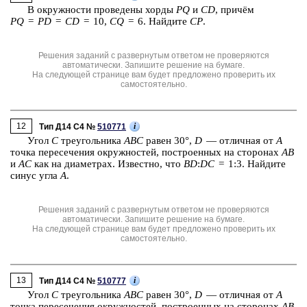
В окруж­но­сти про­ве­де­ны хорды
PQ
и
CD
, причём
PQ
=
PD
=
CD
= 10,
CQ
= 6. Най­ди­те
CP
.
Решения заданий с развернутым ответом не проверяются
автоматически. Запишите решение на бумаге.
На следующей странице вам будет предложено проверить их
самостоятельно.
12
i
Тип Д14 C4 №
510771
Угол
C
тре­уголь­ни­ка
ABC
равен 30°,
D
— от­лич­ная от
A
точка пе­ре­се­че­ния окруж­но­стей, по­стро­ен­ных на сто­ро­нах
AB
и
AC
как на диа­мет­рах. Из­вест­но, что
BD
:
DC
= 1:3. Най­ди­те
синус угла
A
.
Решения заданий с развернутым ответом не проверяются
автоматически. Запишите решение на бумаге.
На следующей странице вам будет предложено проверить их
самостоятельно.
13
i
Тип Д14 C4 №
510777
Угол
C
тре­уголь­ни­ка
ABC
равен 30°,
D
— от­лич­ная от
A
точка пе­ре­се­че­ния окруж­но­стей, по­стро­ен­ных на сто­ро­нах
AB