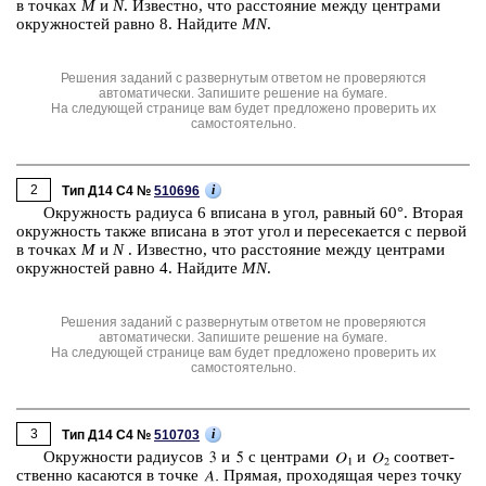
в точ­ках
M
и
N
. Из­вест­но, что рас­сто­я­ние между цен­тра­ми
окруж­но­стей равно 8. Най­ди­те
MN
.
Решения заданий с развернутым ответом не проверяются
автоматически. Запишите решение на бумаге.
На следующей странице вам будет предложено проверить их
самостоятельно.
2
i
Тип Д14 C4 №
510696
Окруж­ность ра­ди­у­са 6 впи­са­на в угол, рав­ный 60°. Вто­рая
окруж­ность также впи­са­на в этот угол и пе­ре­се­ка­ет­ся с пер­вой
в точ­ках
M
и
N
. Из­вест­но, что рас­сто­я­ние между цен­тра­ми
окруж­но­стей равно 4. Най­ди­те
MN
.
Решения заданий с развернутым ответом не проверяются
автоматически. Запишите решение на бумаге.
На следующей странице вам будет предложено проверить их
самостоятельно.
3
i
Тип Д14 C4 №
510703
Окруж­но­сти ра­ди­у­сов
и
с цен­тра­ми
и
со­от­вет­
ствен­но ка­са­ют­ся в точке
Пря­мая, про­хо­дя­щая через точку