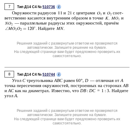
7
i
Тип Д14 C4 №
510736
Окруж­но­сти ра­ди­у­сов
и
с цен­тра­ми
и
со­от­
вет­ствен­но ка­са­ют­ся внут­рен­ним об­ра­зом в точке
и
— па­рал­лель­ные ра­ди­у­сы этих окруж­но­стей, причём
Най­ди­те
Решения заданий с развернутым ответом не проверяются
автоматически. Запишите решение на бумаге.
На следующей странице вам будет предложено проверить их
самостоятельно.
8
i
Тип Д14 C4 №
510744
Угол
C
тре­уголь­ни­ка
ABC
равен 60°,
D
— от­лич­ная от
A
точка пе­ре­се­че­ния окруж­но­стей, по­стро­ен­ных на сто­ро­нах
AB
и
AC
как на диа­мет­рах. Из­вест­но, что
DB
:
DC
= 1 : 3. Най­ди­те
угол
A.
Решения заданий с развернутым ответом не проверяются
автоматически. Запишите решение на бумаге.
На следующей странице вам будет предложено проверить их
самостоятельно.