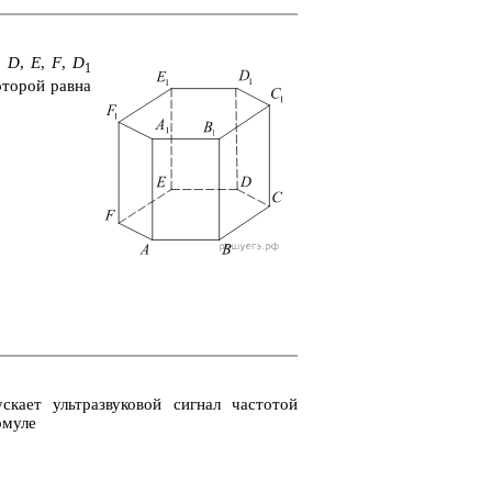
,
D
,
E
,
F
,
D
1
о­то­рой равна
с­ка­ет уль­тра­зву­ко­вой сиг­нал ча­сто­той
­му­ле