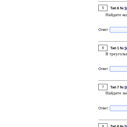
5
Тип 6 №
5
Най­ди­те ко
Ответ:
6
Тип 1 №
5
В тре­уголь­
Ответ:
7
Тип 7 №
5
Най­ди­те зн
Ответ:
8
Тип 8 №
5