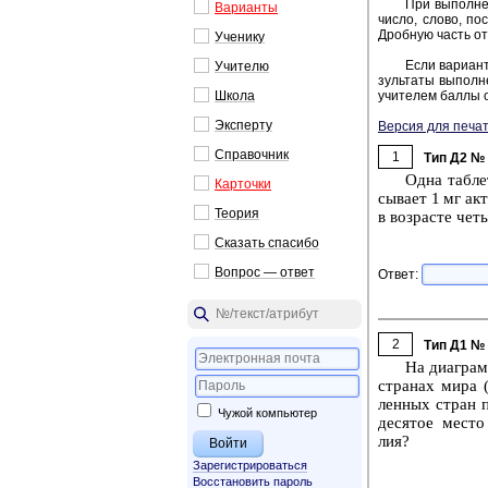
При вы­пол­не­
Ва­ри­ан­ты
число, слово, по­с
Дроб­ную часть от­
Уче­ни­ку
Если ва­ри­ант
Учи­те­лю
зуль­та­ты вы­пол­н
Школа
учи­те­лем баллы о
Экс­пер­ту
Версия для печат
Спра­воч­ник
1
Тип Д2 №
Одна таб­лет
Кар­точ­ки
сы­ва­ет 1 мг ак
Тео­рия
в воз­расте четы
Ска­зать спа­си­бо
Во­прос — ответ
Ответ:
2
Тип Д1 №
На диа­грам­
стра­нах мира 
лен­ных стран п
Чужой компьютер
де­ся­тое место
лия?
Зарегистрироваться
Восстановить пароль