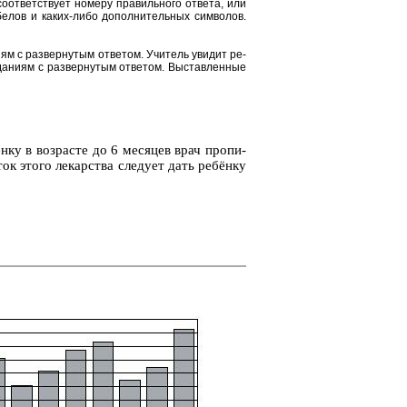
от­вет­ству­ет но­ме­ру пра­виль­но­го от­ве­та, или
е­лов и каких-либо до­пол­ни­тель­ных сим­во­лов.
и­ям с раз­вер­ну­тым от­ве­том. Учи­тель уви­дит ре­
да­ни­ям с раз­вер­ну­тым от­ве­том. Вы­став­лен­ные
ёнку в воз­расте до 6 ме­ся­цев врач про­пи­
­ток этого ле­кар­ства сле­ду­ет дать ребёнку