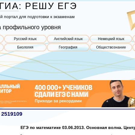
ГИА
:
РЕШУ
ЕГЭ
ый пор­тал для под­го­тов­ки к эк­за­ме­нам
 профильного уровня
Русский язык
Английский язык
Немецкий язык
Биология
География
Обществознание
 2519109
ЕГЭ по математике 03.06.2013. Основная волна. Центр