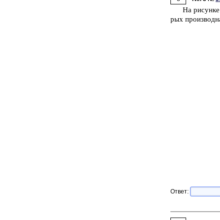
На ри­сун­к
рых про­из­вод­
Ответ: