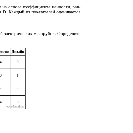
на ос­но­ве ко­эф­фи­ци­ен­та цен­но­сти, рав­
на
D
. Каж­дый из по­ка­за­те­лей оце­ни­ва­ет­ся
й элек­три­че­ских мя­со­ру­бок. Опре­де­ли­те
е­ство
Ди­зайн
4
0
0
1
4
4
4
3