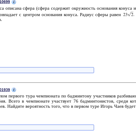
i
10699
са опи­са­на сфера (сфера со­дер­жит окруж­ность ос­но­ва­ния ко­ну­са и
­па­да­ет с цен­тром ос­но­ва­ния ко­ну­са. Ра­ди­ус сферы равен
а.
i
01939
лом пер­во­го тура чем­пи­о­на­та по бад­мин­то­ну участ­ни­ков раз­би­ва
ия. Всего в чем­пи­о­на­те участ­ву­ет 76 бад­мин­то­ни­стов, среди ко
в. Най­ди­те ве­ро­ят­ность того, что в пер­вом туре Игорь Чаев будет 