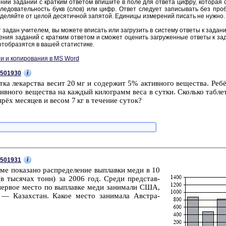
нии за­да­ний с крат­ким от­ве­том впи­ши­те в поле для от­ве­та цифру, ко­то­рая со­
ле­до­ва­тель­ность букв (слов) или цифр. Ответ сле­ду­ет за­пи­сы­вать без про­б
де­ляй­те от целой де­ся­тич­ной за­пя­той. Еди­ни­цы из­ме­ре­ний пи­сать не нужно.
 задан учи­те­лем, вы мо­же­те впи­сать или за­гру­зить в си­сте­му от­ве­ты к за­да­н
е­ния за­да­ний с крат­ким от­ве­том и смо­жет оце­нить за­гру­жен­ные от­ве­ты к за­
тоб­ра­зят­ся в вашей ста­ти­сти­ке.
и и копирования в MS Word
i
501930
­ка ле­кар­ства весит 20 мг и со­дер­жит 5% ак­тив­но­го ве­ще­ства. Реб
­тив­но­го ве­ще­ства на каж­дый ки­ло­грамм веса в сутки. Сколь­ко таб­ле
рёх ме­ся­цев и весом 7 кг в те­че­ние суток?
i
501931
ме по­ка­за­но рас­пре­де­ле­ние вы­плав­ки меди в 10
(в ты­ся­чах тонн) за 2006 год. Среди пред­став­
ер­вое место по вы­плав­ке меди за­ни­ма­ли США,
 — Ка­зах­стан. Какое место за­ни­ма­ла Ав­стра­