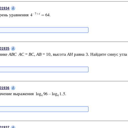
i
01934
­рень урав­не­ния
i
01935
ни­ке
ABC
AC
=
BC
,
AB
= 10, вы­со­та
AH
равна 3. Най­ди­те синус угл
i
01936
а­че­ние вы­ра­же­ния
i
01937