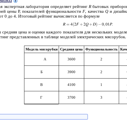
i
501933
ая экс­перт­ная ла­бо­ра­то­рия опре­де­ля­ет рей­тинг
R
бы­то­вых при­бо­ров 
ней цены P, по­ка­за­те­лей функ­ци­о­наль­но­сти
F
, ка­че­ства
Q
и ди­зай­
 0 до 4. Ито­го­вый рей­тинг вы­чис­ля­ет­ся по фор­му­ле
 сред­няя цена и оцен­ки каж­до­го по­ка­за­те­ля для не­сколь­ких мо­де­ле
тинг пред­став­лен­ных в таб­ли­це мо­де­лей элек­три­че­ских мя­со­ру­бок.
Мо­дель мя­со­руб­ки
Сред­няя цена
Функ­ци­о­наль­ность
Ка­ч
А
3600
2
Б
3900
2
В
4100
1
Г
3700
3