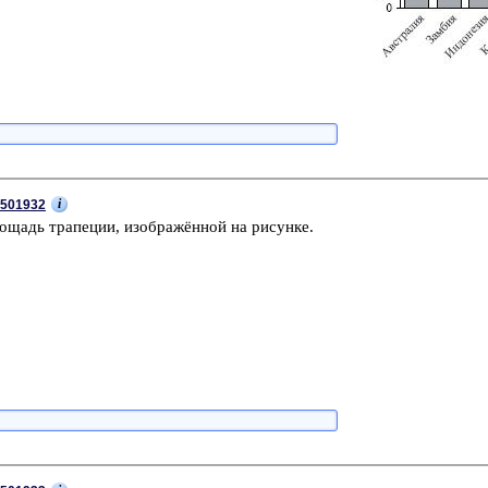
i
501932
о­щадь тра­пе­ции, изоб­ражённой на ри­сун­ке.