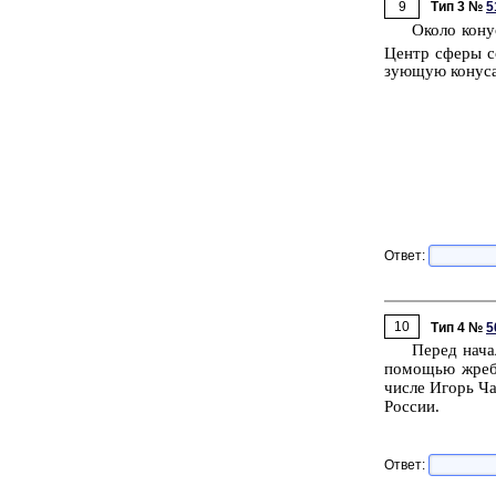
9
Тип 3 №
5
Около ко­ну­
Центр сферы сов
зу­ю­щую ко­ну­с
Ответ:
10
Тип 4 №
5
Перед на­ча­
по­мо­щью жре­б
числе Игорь Чае
Рос­сии.
Ответ: