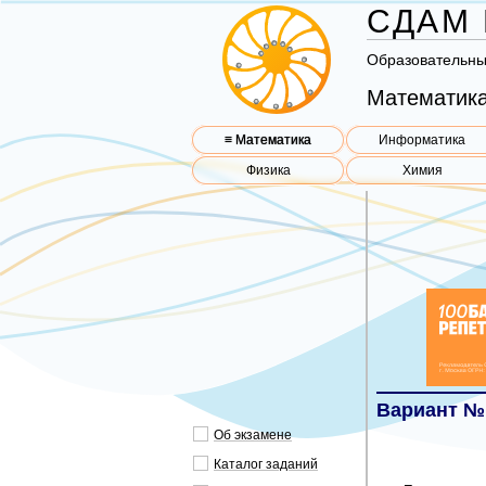
СДАМ 
Об­ра­зо­ва­тель­н
Математика
≡ Математика
Информатика
Физика
Химия
Вариант №
Об эк­за­ме­не
Ка­та­лог за­да­ний