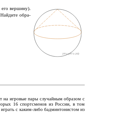
 его вер­ши­ну).
Най­ди­те об­ра­
­ют на иг­ро­вые пары слу­чай­ным об­ра­зом с
­то­рых 16 спортс­ме­нов из Рос­сии, в том
иг­рать с каким-либо бад­мин­то­ни­стом из