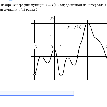
е изоб­ражён гра­фик функ­ции
опре­делённой на ин­тер­ва­ле
ная функ­ции
равна 0.