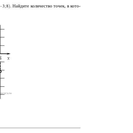
Най­ди­те ко­ли­че­ство точек, в ко­то­