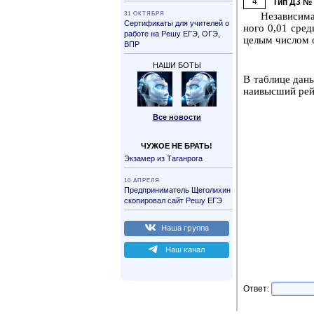
4
Тип Д3 №
31 ОК­ТЯБ­РЯ
Не­за­ви­си­м
Сер­ти­фи­ка­ты для учи­те­лей о
но­го 0,01 сред­
ра­бо­те на Решу ЕГЭ, ОГЭ,
целым чис­лом от
ВПР
НАШИ БОТЫ
В таб­ли­це даны
наи­выс­ший рей­
Все но­во­сти
ЧУЖОЕ НЕ БРАТЬ!
Эк­за­мер из Та­ган­ро­га
10 АП­РЕ­ЛЯ
Пред­при­ни­ма­тель Ще­го­ли­хин
ско­пи­ро­вал сайт Решу ЕГЭ
Наша груп­па
Наш канал
Ответ: