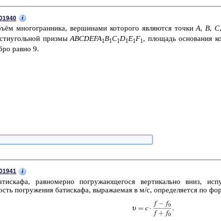
i
01940
ъём мно­го­гран­ни­ка, вер­ши­на­ми ко­то­ро­го яв­ля­ют­ся точки
A
,
B
,
C
­сти­уголь­ной приз­мы
ABCDEFA
B
C
D
E
F
, пло­щадь ос­но­ва­ния к
1
1
1
1
1
1
ебро равно 9.
i
01941
­ти­ска­фа, рав­но­мер­но по­гру­жа­ю­ще­го­ся вер­ти­каль­но вниз, ис­пу
ь по­гру­же­ния ба­ти­ска­фа, вы­ра­жа­е­мая в м/с, опре­де­ля­ет­ся по фор