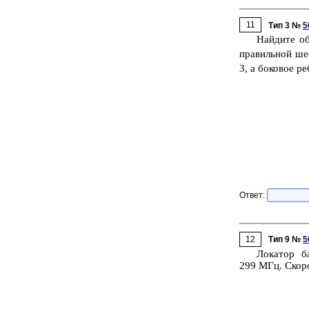
11
Тип 3 №
5
Най­ди­те об
пра­виль­ной ше
3, а бо­ко­вое р
Ответ:
12
Тип 9 №
5
Ло­ка­тор ба
299 МГц. Ско­рост