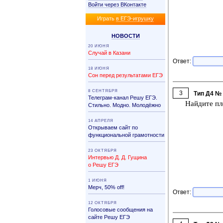
Войти через ВКонтакте
Иг­рать
в ЕГЭ-иг­руш­ку
НО­ВО­СТИ
20 ИЮНЯ
Случай в Казани
Ответ:
18 ИЮНЯ
Сон перед результатами ЕГЭ
8 СЕНТЯБРЯ
3
Тип Д4 №
Телеграм-канал Решу ЕГЭ.
Най­ди­те пл
Стильно. Модно. Молодёжно
14 АПРЕЛЯ
Открываем сайт по
функциональной грамотности
23 ОКТЯБРЯ
Интервью Д. Д. Гущина
о Решу ЕГЭ
1 ИЮНЯ
Мерч, 50% off!
Ответ:
12 ОКТЯБРЯ
Голосовые сообщения на
сайте Решу ЕГЭ