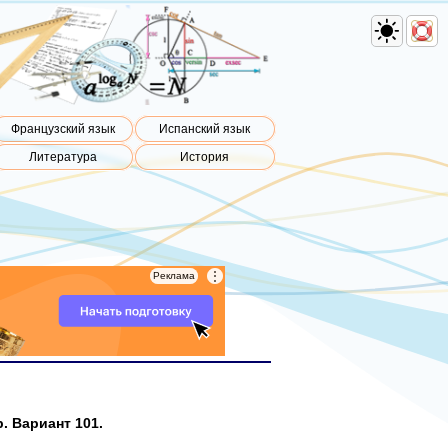
Французский язык
Испанский язык
Литература
История
⋮
⋮
Реклама
Реклама
. Вариант 101.