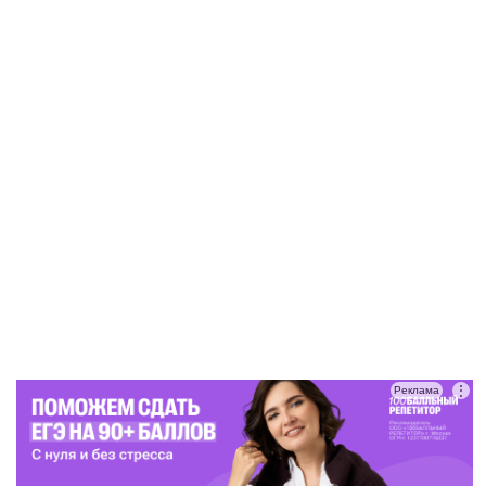
⋮
Реклама