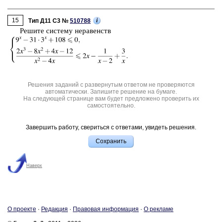
15
i
Тип Д11 C3 №
510788
Ре­ши­те си­сте­му не­ра­венств
Решения заданий с развернутым ответом не проверяются
автоматически. Запишите решение на бумаге.
На следующей странице вам будет предложено проверить их
самостоятельно.
Завершить работу, свериться с ответами, увидеть решения.
Наверх
О про­ек­те
·
Ре­дак­ция
·
Пра­во­вая ин­фор­ма­ция
·
О ре­кла­ме