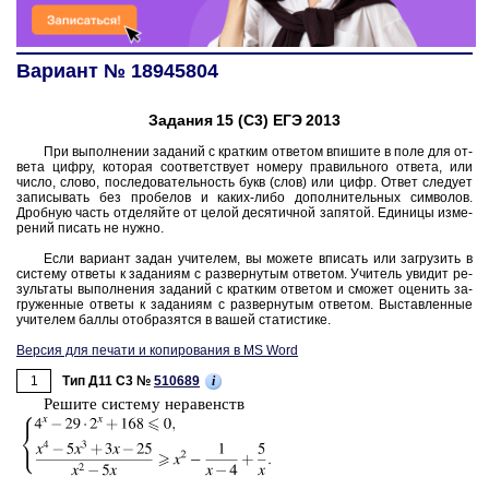
Вариант № 18945804
Задания 15 (С3) ЕГЭ 2013
При вы­пол­не­нии за­да­ний с крат­ким от­ве­том впи­ши­те в поле для от­
ве­та цифру, ко­то­рая со­от­вет­ству­ет но­ме­ру пра­виль­но­го от­ве­та, или
число, слово, по­сле­до­ва­тель­ность букв (слов) или цифр. Ответ сле­ду­ет
за­пи­сы­вать без про­бе­лов и каких-либо до­пол­ни­тель­ных сим­во­лов.
Дроб­ную часть от­де­ляй­те от целой де­ся­тич­ной за­пя­той. Еди­ни­цы из­ме­
ре­ний пи­сать не нужно.
Если ва­ри­ант задан учи­те­лем, вы мо­же­те впи­сать или за­гру­зить в
си­сте­му от­ве­ты к за­да­ни­ям с раз­вер­ну­тым от­ве­том. Учи­тель уви­дит ре­
зуль­та­ты вы­пол­не­ния за­да­ний с крат­ким от­ве­том и смо­жет оце­нить за­
гру­жен­ные от­ве­ты к за­да­ни­ям с раз­вер­ну­тым от­ве­том. Вы­став­лен­ные
учи­те­лем баллы отоб­ра­зят­ся в вашей ста­ти­сти­ке.
Версия для печати и копирования в MS Word
1
i
Тип Д11 C3 №
510689
Ре­ши­те си­сте­му не­ра­венств