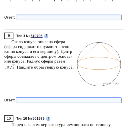
Ответ:
9
i
Тип 3 №
510706
Около ко­ну­са опи­са­на сфера
(сфера со­дер­жит окруж­ность ос­но­
ва­ния ко­ну­са и его вер­ши­ну). Центр
сферы сов­па­да­ет с цен­тром ос­но­ва­
ния ко­ну­са. Ра­ди­ус сферы равен
Най­ди­те об­ра­зу­ю­щую ко­ну­са.
Ответ:
10
i
Тип 10 №
501979
Перед на­ча­лом пер­во­го тура чем­пи­о­на­та по тен­ни­су