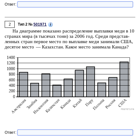
Ответ:
2
i
Тип 2 №
501971
На диа­грам­ме по­ка­за­но рас­пре­де­ле­ние вы­плав­ки меди в 10
стра­нах мира (в ты­ся­чах тонн) за 2006 год. Среди пред­став­
лен­ных стран пер­вое место по вы­плав­ке меди за­ни­ма­ли США,
де­ся­тое место — Ка­зах­стан. Какое место за­ни­ма­ла Ка­на­да?
Ответ: