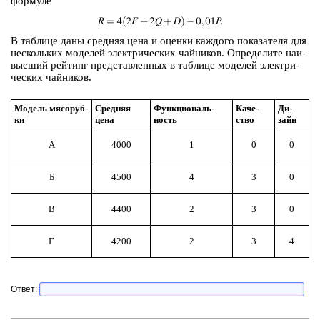
фор­му­ле
В таб­ли­це даны сред­няя цена и оцен­ки каж­до­го по­ка­за­те­ля для
не­сколь­ких мо­де­лей элек­три­че­ских чай­ни­ков. Опре­де­ли­те наи­
выс­ший рей­тинг пред­став­лен­ных в таб­ли­це мо­де­лей элек­три­
че­ских чай­ни­ков.
Мо­дель мя­со­руб­
Сред­няя
Функ­ци­о­наль­
Ка­че­
Ди­
ки
цена
ность
ство
зайн
А
4000
1
0
0
Б
4500
4
3
0
В
4400
2
3
0
Г
4200
2
3
4
Ответ: