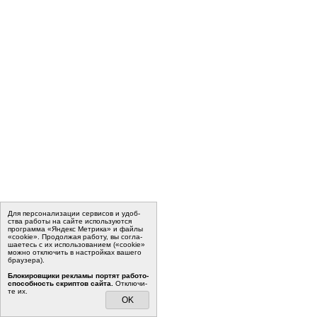
Для пер­со­на­ли­за­ции сер­ви­сов и удоб­
ства ра­бо­ты на сайте ис­поль­зу­ют­ся
программа «Яндекс Метрика» и файлы
«cookie». Про­дол­жая ра­бо­ту, вы со­гла­
ша­е­тесь с их ис­поль­зо­ва­ни­ем («cookie»
мо­жно от­клю­чить в на­строй­ках ва­ше­го
бра­у­зе­ра).
Бло­ки­ров­щи­ки ре­кла­мы пор­тят ра­бо­то­
спо­соб­ность скрип­тов сайта.
Отклю­чи­
те их.
OK