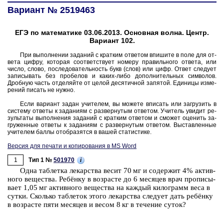
Вариант № 2519463
ЕГЭ по математике 03.06.2013. Основная волна. Центр.
Вариант 102.
При вы­пол­не­нии за­да­ний с крат­ким от­ве­том впи­ши­те в поле для от­
ве­та цифру, ко­то­рая со­от­вет­ству­ет но­ме­ру пра­виль­но­го от­ве­та, или
число, слово, по­сле­до­ва­тель­ность букв (слов) или цифр. Ответ сле­ду­ет
за­пи­сы­вать без про­бе­лов и каких-либо до­пол­ни­тель­ных сим­во­лов.
Дроб­ную часть от­де­ляй­те от целой де­ся­тич­ной за­пя­той. Еди­ни­цы из­ме­
ре­ний пи­сать не нужно.
Если ва­ри­ант задан учи­те­лем, вы мо­же­те впи­сать или за­гру­зить в
си­сте­му от­ве­ты к за­да­ни­ям с раз­вер­ну­тым от­ве­том. Учи­тель уви­дит ре­
зуль­та­ты вы­пол­не­ния за­да­ний с крат­ким от­ве­том и смо­жет оце­нить за­
гру­жен­ные от­ве­ты к за­да­ни­ям с раз­вер­ну­тым от­ве­том. Вы­став­лен­ные
учи­те­лем баллы отоб­ра­зят­ся в вашей ста­ти­сти­ке.
Версия для печати и копирования в MS Word
1
i
Тип 1 №
501970
Одна таб­лет­ка ле­кар­ства весит 70 мг и со­дер­жит 4% ак­тив­
но­го ве­ще­ства. Ребёнку в воз­расте до 6 ме­ся­цев врач про­пи­сы­
ва­ет 1,05 мг ак­тив­но­го ве­ще­ства на каж­дый ки­ло­грамм веса в
сутки. Сколь­ко таб­ле­ток этого ле­кар­ства сле­ду­ет дать ребёнку
в воз­расте пяти ме­ся­цев и весом 8 кг в те­че­ние суток?