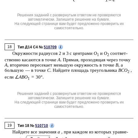
Решения заданий с развернутым ответом не проверяются
автоматически. Запишите решение на бумаге.
На следующей странице вам будет предложено проверить их
самостоятельно.
18
i
Тип Д14 C4 №
510709
Окруж­но­сти ра­ди­у­сов 2 и 3 с цен­тра­ми
O
и
O
со­от­вет­
1
2
ствен­но ка­са­ют­ся в точке
A
. Пря­мая, про­хо­дя­щая через точку
A
, вто­рич­но пе­ре­се­ка­ет мень­шую окруж­ность в точке
B
, а
боль­шую — в точке
C
. Най­ди­те пло­щадь тре­уголь­ни­ка
BCO
,
2
если ∠
ABO
= 30°.
1
Решения заданий с развернутым ответом не проверяются
автоматически. Запишите решение на бумаге.
На следующей странице вам будет предложено проверить их
самостоятельно.
19
i
Тип 18 №
510710
Най­ди­те все зна­че­ния
a
, при каж­дом из ко­то­рых урав­не­