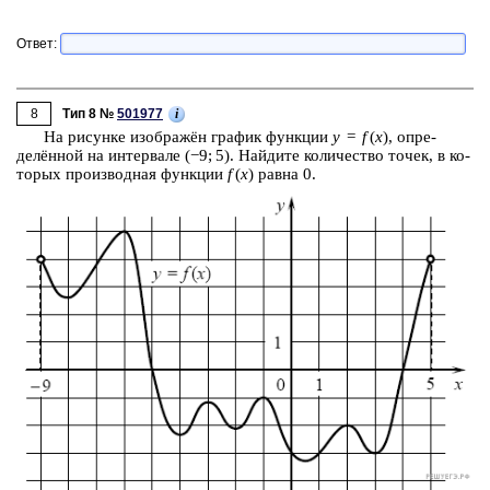
Ответ:
8
i
Тип 8 №
501977
На ри­сун­ке изоб­ражён гра­фик функ­ции
y
=
f
(
x
), опре­
делённой на ин­тер­ва­ле (−9; 5). Най­ди­те ко­ли­че­ство точек, в ко­
то­рых про­из­вод­ная функ­ции
f
(
x
) равна 0.