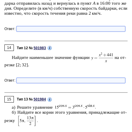
дар­ка от­пра­ви­лась назад и вер­ну­лась в пункт
А
в 16:00 того же
дня. Опре­де­ли­те (в км/ч) соб­ствен­ную ско­рость бай­дар­ки, если
из­вест­но, что ско­рость те­че­ния реки равна 2 км/ч.
Ответ:
14
i
Тип 12 №
501983
Най­ди­те наи­мень­шее зна­че­ние функ­ции
на от­
рез­ке [2; 32].
Ответ:
15
i
Тип 13 №
501984
а) Ре­ши­те урав­не­ние
б) Най­ди­те все корни этого урав­не­ния, при­над­ле­жа­щие от­
рез­ку