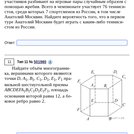
участ­ни­ков раз­би­ва­ют на иг­ро­вые пары слу­чай­ным об­ра­зом с
по­мо­щью жре­бия. Всего в чем­пи­о­на­те участ­ву­ет 76 тен­ни­си­
стов, среди ко­то­рых 7 спортс­ме­нов из Рос­сии, в том числе
Ана­то­лий Моск­вин. Най­ди­те ве­ро­ят­ность того, что в пер­вом
туре Ана­то­лий Моск­вин будет иг­рать с каким-либо тен­ни­си­
стом из Рос­сии.
Ответ:
11
i
Тип 11 №
501980
Най­ди­те объём мно­го­гран­ни­
ка, вер­ши­на­ми ко­то­ро­го яв­ля­ют­ся
точки
D
,
A
,
B
,
C
,
D
,
E
,
F
пра­
1
1
1
1
1
1
виль­ной ше­сти­уголь­ной приз­мы
ABCDEFA
B
C
D
E
F
, пло­щадь
1
1
1
1
1
1
ос­но­ва­ния ко­то­рой равна 12, а бо­
ко­вое ребро равно 2.