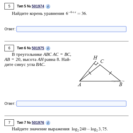
5
i
Тип 5 №
501974
Най­ди­те ко­рень урав­не­ния
Ответ:
6
i
Тип 6 №
501975
В тре­уголь­ни­ке
ABC
AC
=
BC
,
AB
= 20, вы­со­та
AH
равна 8. Най­
ди­те синус угла
BAC
.
Ответ:
7
i
Тип 7 №
501976
Най­ди­те зна­че­ние вы­ра­же­ния