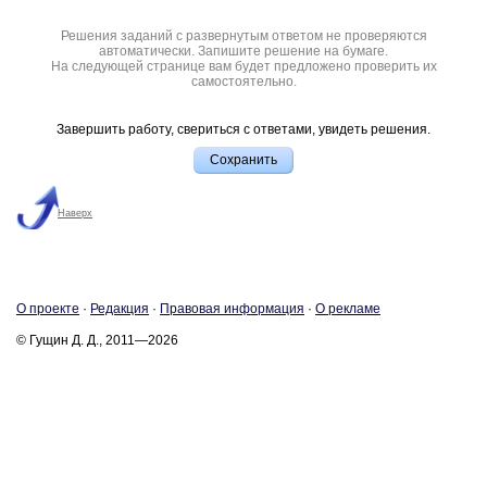
Решения заданий с развернутым ответом не проверяются
автоматически. Запишите решение на бумаге.
На следующей странице вам будет предложено проверить их
самостоятельно.
Завершить работу, свериться с ответами, увидеть решения.
Наверх
О про­ек­те
·
Ре­дак­ция
·
Пра­во­вая ин­фор­ма­ция
·
О ре­кла­ме
© Гущин Д. Д., 2011—2026