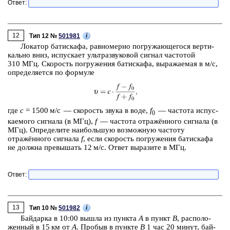
Ответ:
12
i
Тип 12 №
501981
Ло­ка­тор ба­ти­ска­фа, рав­но­мер­но по­гру­жа­ю­ще­го­ся вер­ти­
каль­но вниз, ис­пус­ка­ет уль­тра­зву­ко­вой сиг­нал ча­сто­той
310 МГц. Ско­рость по­гру­же­ния ба­ти­ска­фа, вы­ра­жа­е­мая в м/с,
опре­де­ля­ет­ся по фор­му­ле
где
с
= 1500 м/с — ско­рость звука в воде,
f
— ча­сто­та ис­пус­
0
ка­е­мо­го сиг­на­ла (в МГц),
f
— ча­сто­та отражённого сиг­на­ла (в
МГц). Опре­де­ли­те наи­боль­шую воз­мож­ную ча­сто­ту
отражённого сиг­на­ла
f
, если ско­рость по­гру­же­ния ба­ти­ска­фа
не долж­на пре­вы­шать 12 м/с. Ответ вы­ра­зи­те в МГц.
Ответ:
13
i
Тип 10 №
501982
Бай­дар­ка в 10:00 вышла из пунк­та
А
в пункт
В
, рас­по­ло­
жен­ный в 15 км от
А
. Про­быв в пунк­те
В
1 час 20 минут, бай­