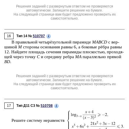
Решения заданий с развернутым ответом не проверяются
автоматически. Запишите решение на бумаге.
На следующей странице вам будет предложено проверить их
самостоятельно.
16
i
Тип 14 №
510707
В пра­виль­ной четырёхуголь­ной пи­ра­ми­де
MABCD
с вер­
ши­ной
M
сто­ро­ны ос­но­ва­ния равны 6, а бо­ко­вые рёбра равны
12. Най­ди­те пло­щадь се­че­ния пи­ра­ми­ды плос­ко­стью, про­хо­дя­
щей через точку
C
и се­ре­ди­ну ребра
MA
па­рал­лель­но пря­мой
BD
.
Решения заданий с развернутым ответом не проверяются
автоматически. Запишите решение на бумаге.
На следующей странице вам будет предложено проверить их
самостоятельно.
17
i
Тип Д11 C3 №
510708
Ре­ши­те си­сте­му не­ра­венств