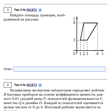
3
i
Тип 3 №
501972
Най­ди­те пло­щадь тра­пе­ции, изоб­
ражённой на ри­сун­ке.
Ответ:
4
i
Тип 4 №
501973
Не­за­ви­си­мая экс­перт­ная ла­бо­ра­то­рия опре­де­ля­ет рей­тинг
R
бы­то­вых при­бо­ров на ос­но­ве ко­эф­фи­ци­ен­та цен­но­сти, рав­
но­го 0,01 сред­ней цены
P
, по­ка­за­те­лей функ­ци­о­наль­но­сти
F
,
ка­че­ства
Q
и ди­зай­на
D
. Каж­дый из по­ка­за­те­лей оце­ни­ва­ет­ся
целым чис­лом от 0 до 4. Ито­го­вый рей­тинг вы­чис­ля­ет­ся по