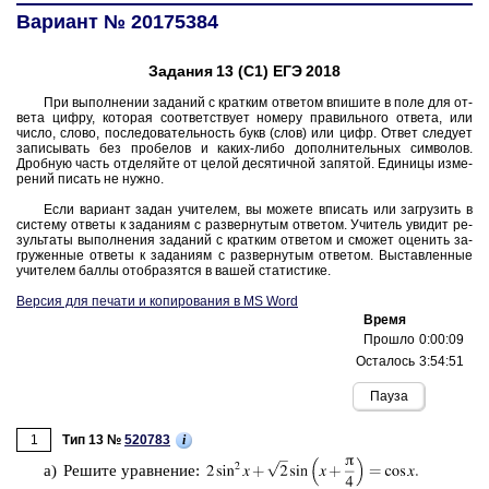
Вариант № 20175384
Задания 13 (С1) ЕГЭ 2018
При вы­пол­не­нии за­да­ний с крат­ким от­ве­том впи­ши­те в поле для от­
ве­та цифру, ко­то­рая со­от­вет­ству­ет но­ме­ру пра­виль­но­го от­ве­та, или
число, слово, по­сле­до­ва­тель­ность букв (слов) или цифр. Ответ сле­ду­ет
за­пи­сы­вать без про­бе­лов и каких-либо до­пол­ни­тель­ных сим­во­лов.
Дроб­ную часть от­де­ляй­те от целой де­ся­тич­ной за­пя­той. Еди­ни­цы из­ме­
ре­ний пи­сать не нужно.
Если ва­ри­ант задан учи­те­лем, вы мо­же­те впи­сать или за­гру­зить в
си­сте­му от­ве­ты к за­да­ни­ям с раз­вер­ну­тым от­ве­том. Учи­тель уви­дит ре­
зуль­та­ты вы­пол­не­ния за­да­ний с крат­ким от­ве­том и смо­жет оце­нить за­
гру­жен­ные от­ве­ты к за­да­ни­ям с раз­вер­ну­тым от­ве­том. Вы­став­лен­ные
учи­те­лем баллы отоб­ра­зят­ся в вашей ста­ти­сти­ке.
Версия для печати и копирования в MS Word
Время
Прошло
0:00:10
Осталось
3:54:50
1
i
Тип 13 №
520783
а) Ре­ши­те урав­не­ние: