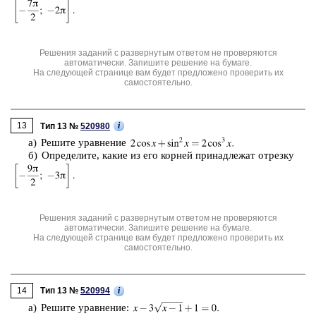
Решения заданий с развернутым ответом не проверяются
автоматически. Запишите решение на бумаге.
На следующей странице вам будет предложено проверить их
самостоятельно.
13
i
Тип 13 №
520980
а) Ре­ши­те урав­не­ние
б) Опре­де­ли­те, какие из его кор­ней при­над­ле­жат от­рез­ку
Решения заданий с развернутым ответом не проверяются
автоматически. Запишите решение на бумаге.
На следующей странице вам будет предложено проверить их
самостоятельно.
14
i
Тип 13 №
520994
а) Ре­ши­те урав­не­ние: