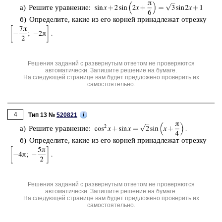
а) Ре­ши­те урав­не­ние:
б) Опре­де­ли­те, какие из его кор­ней при­над­ле­жат от­рез­ку
Решения заданий с развернутым ответом не проверяются
автоматически. Запишите решение на бумаге.
На следующей странице вам будет предложено проверить их
самостоятельно.
4
i
Тип 13 №
520821
а) Ре­ши­те урав­не­ние:
б) Опре­де­ли­те, какие из его кор­ней при­над­ле­жат от­рез­ку
Решения заданий с развернутым ответом не проверяются
автоматически. Запишите решение на бумаге.
На следующей странице вам будет предложено проверить их
самостоятельно.