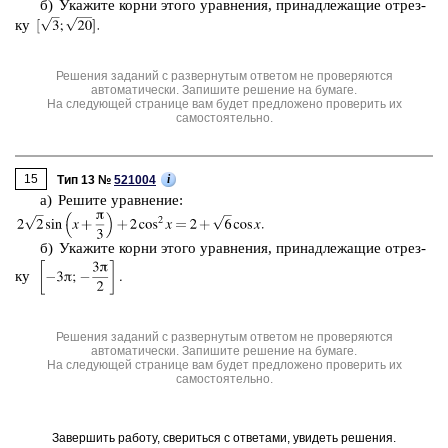
б) Ука­жи­те корни этого урав­не­ния, при­над­ле­жа­щие от­рез­
ку
Решения заданий с развернутым ответом не проверяются
автоматически. Запишите решение на бумаге.
На следующей странице вам будет предложено проверить их
самостоятельно.
15
i
Тип 13 №
521004
а) Ре­ши­те урав­не­ние:
б) Ука­жи­те корни этого урав­не­ния, при­над­ле­жа­щие от­рез­
ку
Решения заданий с развернутым ответом не проверяются
автоматически. Запишите решение на бумаге.
На следующей странице вам будет предложено проверить их
самостоятельно.
Завершить работу, свериться с ответами, увидеть решения.