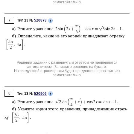
самостоятельно.
7
i
Тип 13 №
520878
а) Ре­ши­те урав­не­ние
б) Опре­де­ли­те, какие из его кор­ней при­над­ле­жат от­рез­ку
Решения заданий с развернутым ответом не проверяются
автоматически. Запишите решение на бумаге.
На следующей странице вам будет предложено проверить их
самостоятельно.
8
i
Тип 13 №
520906
а) Ре­ши­те урав­не­ние
б) Ука­жи­те корни этого урав­не­ния, при­над­ле­жа­щие от­рез­
ку