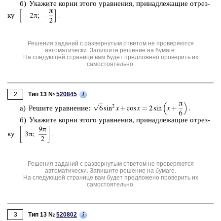
б) Ука­жи­те корни этого урав­не­ния, при­над­ле­жа­щие от­рез­
ку
Решения заданий с развернутым ответом не проверяются
автоматически. Запишите решение на бумаге.
На следующей странице вам будет предложено проверить их
самостоятельно.
2
i
Тип 13 №
520845
а) Ре­ши­те урав­не­ние:
б) Ука­жи­те корни этого урав­не­ния, при­над­ле­жа­щие от­рез­
ку
Решения заданий с развернутым ответом не проверяются
автоматически. Запишите решение на бумаге.
На следующей странице вам будет предложено проверить их
самостоятельно.
3
i
Тип 13 №
520802