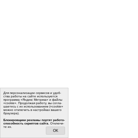
Для пер­со­на­ли­за­ции сер­ви­сов и удоб­
ства ра­бо­ты на сайте ис­поль­зу­ют­ся
программа «Яндекс Метрика» и файлы
«cookie». Про­дол­жая ра­бо­ту, вы со­гла­
ша­е­тесь с их ис­поль­зо­ва­ни­ем («cookie»
мо­жно от­клю­чить в на­строй­ках ва­ше­го
бра­у­зе­ра).
Бло­ки­ров­щи­ки ре­кла­мы пор­тят ра­бо­то­
спо­соб­ность скрип­тов сайта.
Отклю­чи­
те их.
OK