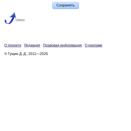
Наверх
О про­ек­те
·
Ре­дак­ция
·
Пра­во­вая ин­фор­ма­ция
·
О ре­кла­ме
© Гущин Д. Д., 2011—2026