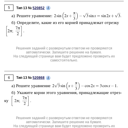
5
i
Тип 13 №
520852
а) Ре­ши­те урав­не­ние:
б) Опре­де­ли­те, какие из его кор­ней при­над­ле­жат от­рез­ку
Решения заданий с развернутым ответом не проверяются
автоматически. Запишите решение на бумаге.
На следующей странице вам будет предложено проверить их
самостоятельно.
6
i
Тип 13 №
520868
а) Ре­ши­те урав­не­ние
б) Ука­жи­те корни этого урав­не­ния, при­над­ле­жа­щие от­рез­
ку
Решения заданий с развернутым ответом не проверяются
автоматически. Запишите решение на бумаге.
На следующей странице вам будет предложено проверить их