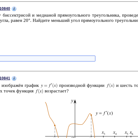
i
10840
ис­сек­три­сой и ме­ди­а­ной пря­мо­уголь­но­го тре­уголь­ни­ка, про­ве­д
угла, равен 20°. Най­ди­те мень­ший угол пря­мо­уголь­но­го тре­уголь­ни­
i
10841
е изоб­ражён гра­фик
про­из­вод­ной функ­ции
и шесть то
их точек функ­ция
воз­рас­та­ет?