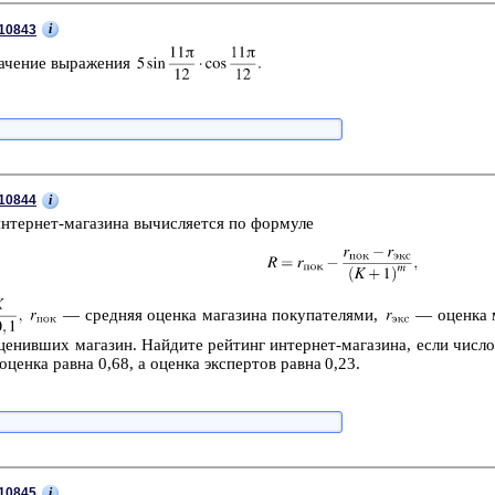
i
10843
а­че­ние вы­ра­же­ния
i
10844
н­тер­нет-ма­га­зи­на вы­чис­ля­ет­ся по фор­му­ле
— сред­няя оцен­ка ма­га­зи­на по­ку­па­те­ля­ми,
— оцен­ка ма
оце­нив­ших ма­га­зин. Най­ди­те рей­тинг ин­тер­нет-ма­га­зи­на, если число
оцен­ка равна 0,68, а оцен­ка экс­пер­тов равна 0,23.
i
10845