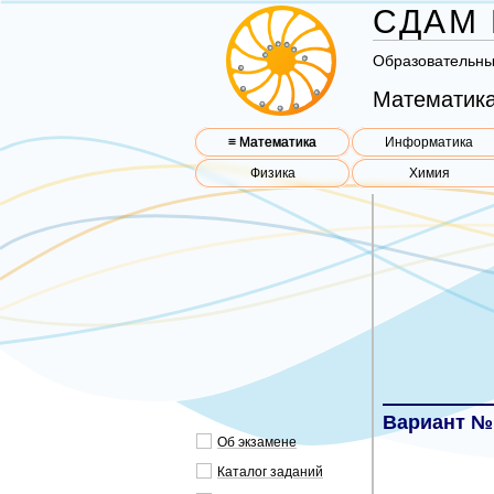
СДАМ 
Об­ра­зо­ва­тель­н
Математика
≡ Математика
Информатика
Физика
Химия
Вариант №
Об эк­за­ме­не
Ка­та­лог за­да­ний