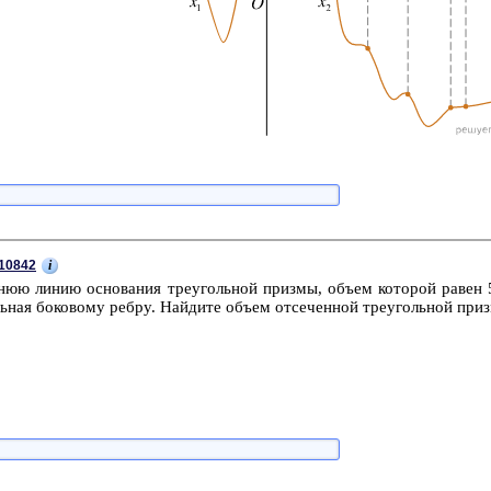
i
10842
нюю линию ос­но­ва­ния тре­уголь­ной приз­мы, объем ко­то­рой равен 5
ль­ная бо­ко­во­му ребру. Най­ди­те объем от­се­чен­ной тре­уголь­ной приз