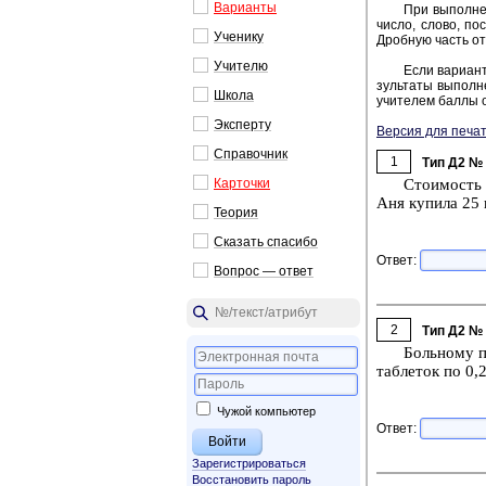
Ва­ри­ан­ты
При вы­пол­не­
число, слово, по­с
Уче­ни­ку
Дроб­ную часть от­
Учи­те­лю
Если ва­ри­ант
зуль­та­ты вы­пол­н
Школа
учи­те­лем баллы о
Экс­пер­ту
Версия для печат
Спра­воч­ник
1
Тип Д2 №
Кар­точ­ки
Сто­и­мость 
Аня ку­пи­ла 25 
Тео­рия
Ска­зать спа­си­бо
Ответ:
Во­прос — ответ
2
Тип Д2 №
Боль­но­му п
таб­ле­ток по 0,2
Чужой компьютер
Ответ:
Зарегистрироваться
Восстановить пароль