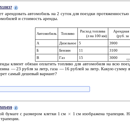
i
510837
т арен­до­вать ав­то­мо­биль на 2 суток для по­езд­ки про­тя­жен­но­стью 4
о­мо­би­лей и сто­и­мость арен­ды.
Рас­ход топ­ли­ва
Аренд­ная
Ав­то­мо­биль
Топ­ли­во
(л на 100 км)
(руб. за
А
Ди­зель­ное
5
3900
Б
Бен­зин
11
3100
В
Газ
15
3000
н­ды кли­ент обя­зан опла­тить топ­ли­во для ав­то­мо­би­ля на всю по­ез
н­зи­на — 23 рубля за литр, газа — 16 руб­лей за литр. Какую сумму в р
е­рет самый де­ше­вый ва­ри­ант?
i
505459
ой бу­ма­ге с раз­ме­ром клет­ки 1 см
1 см изоб­ра­же­на тра­пе­ция. 
тра­пе­ции.