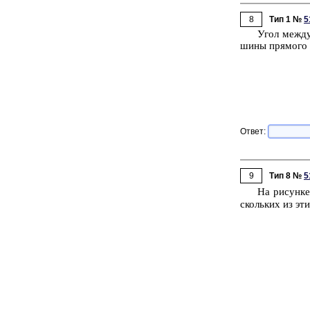
8
Тип 1 №
5
Угол между б
ши­ны пря­мо­го 
Ответ:
9
Тип 8 №
5
На ри­сун­к
сколь­ких из эт