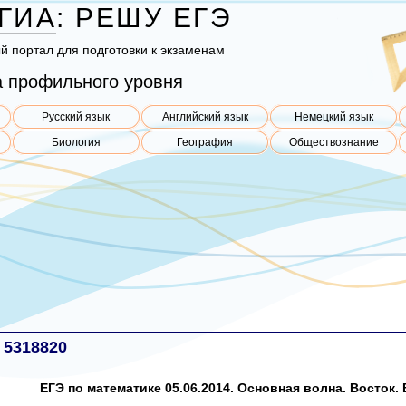
ГИА
:
РЕШУ
ЕГЭ
ый пор­тал для под­го­тов­ки к эк­за­ме­нам
 профильного уровня
Русский язык
Английский язык
Немецкий язык
Биология
География
Обществознание
 5318820
ЕГЭ по математике 05.06.2014. Основная волна. Восток. 