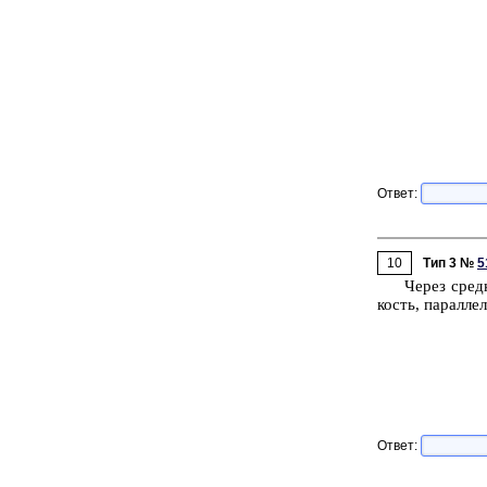
Ответ:
10
Тип 3 №
5
Через сред­
кость, па­рал­ле
Ответ: