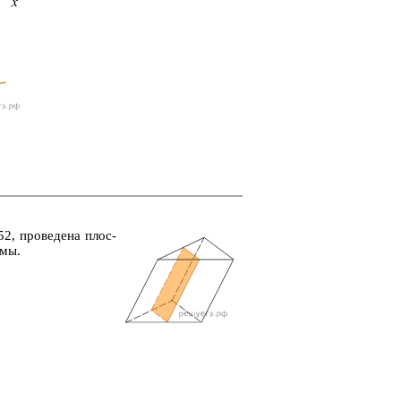
2, про­ве­де­на плос­
­мы.