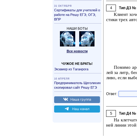
31 ОК­ТЯБ­РЯ
4
Тип Д3 №
Сер­ти­фи­ка­ты для учи­те­лей о
Кли­ент хоче
ра­бо­те на Решу ЕГЭ, ОГЭ,
сти­ки трех ав­т
ВПР
НАШИ БОТЫ
Все но­во­сти
ЧУЖОЕ НЕ БРАТЬ!
По­ми­мо аре
Эк­за­мер из Та­ган­ро­га
лей за литр, бе
ли­во, если вы­б
10 АП­РЕ­ЛЯ
Пред­при­ни­ма­тель Ще­го­ли­хин
ско­пи­ро­вал сайт Решу ЕГЭ
Ответ:
Наша груп­па
Наш канал
5
Тип Д4 №
На клет­ча­т
ней линии этой 