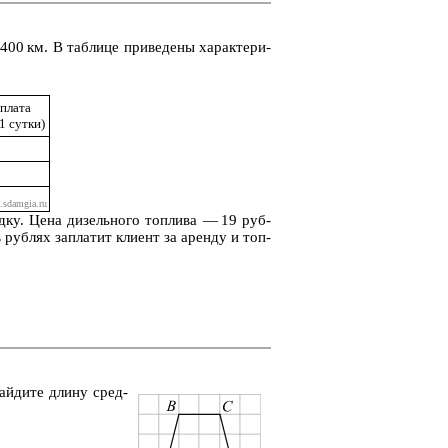
00 км. В таб­ли­це при­ве­де­ны ха­рак­те­ри­
 плата
 1 сутки)
д­ку. Цена ди­зель­но­го топ­ли­ва — 19 руб­
уб­лях за­пла­тит кли­ент за арен­ду и топ­
Най­ди­те длину сред­