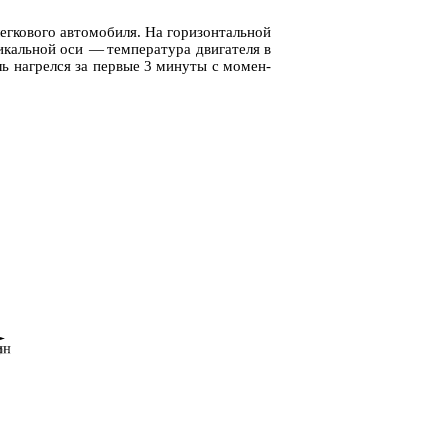
ег­ко­во­го ав­то­мо­би­ля. На го­ри­зон­таль­ной
­каль­ной оси — тем­пе­ра­ту­ра дви­га­те­ля в
ль на­грел­ся за пер­вые 3 ми­ну­ты с мо­мен­