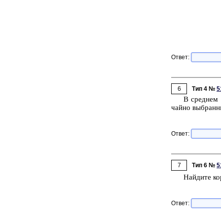
Ответ:
6
Тип 4 №
5
В сред­нем и
чай­но вы­бран­н
Ответ:
7
Тип 6 №
5
Най­ди­те ко
Ответ: