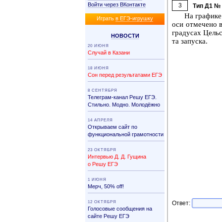
Войти через ВКонтакте
3
Тип Д1 №
На гра­фи­ке 
Иг­рать
в ЕГЭ-иг­руш­ку
оси от­ме­че­но 
гра­ду­сах Цель­
НО­ВО­СТИ
та за­пус­ка.
20 ИЮНЯ
Случай в Казани
18 ИЮНЯ
Сон перед результатами ЕГЭ
8 СЕНТЯБРЯ
Телеграм-канал Решу ЕГЭ.
Стильно. Модно. Молодёжно
14 АПРЕЛЯ
Открываем сайт по
функциональной грамотности
23 ОКТЯБРЯ
Интервью Д. Д. Гущина
о Решу ЕГЭ
1 ИЮНЯ
Мерч, 50% off!
12 ОКТЯБРЯ
Ответ:
Голосовые сообщения на
сайте Решу ЕГЭ