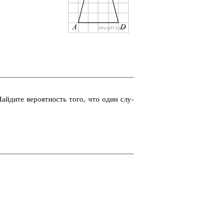
Най­ди­те ве­ро­ят­ность того, что один слу­