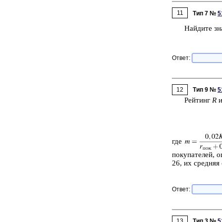
11
Тип 7 №
5
Най­ди­те зн
Ответ:
12
Тип 9 №
5
Рей­тинг
R
и
где
по­ку­па­те­лей, 
26, их сред­няя 
Ответ:
13
Тип 3 №
5