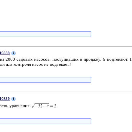
i
10838
з 2000 са­до­вых на­со­сов, по­сту­пив­ших в про­да­жу, 6 под­те­ка­ют. 
ый для кон­тро­ля насос не под­те­ка­ет?
i
10839
­рень урав­не­ния