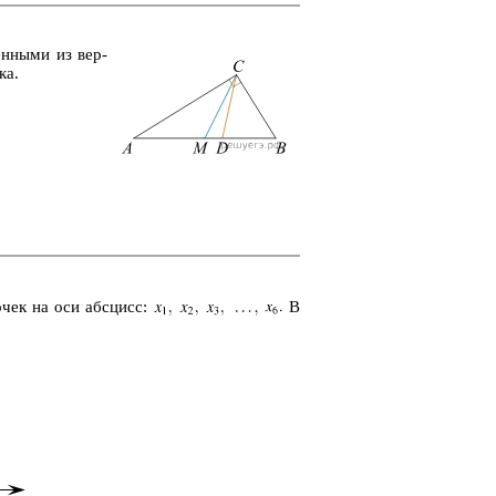
ен­ны­ми из вер­
ка.
чек на оси абс­цисс:
В