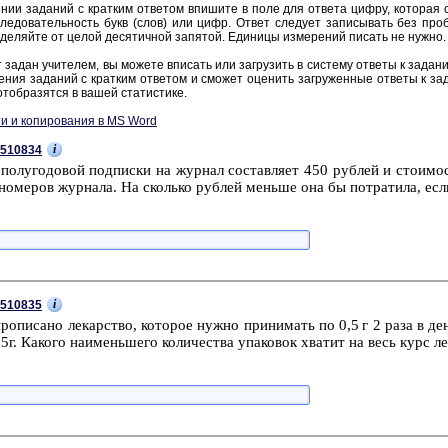
нии за­да­ний с крат­ким от­ве­том впи­ши­те в поле для от­ве­та цифру, ко­то­рая со­
ле­до­ва­тель­ность букв (слов) или цифр. Ответ сле­ду­ет за­пи­сы­вать без про­б
де­ляй­те от целой де­ся­тич­ной за­пя­той. Еди­ни­цы из­ме­ре­ний пи­сать не нужно.
 задан учи­те­лем, вы мо­же­те впи­сать или за­гру­зить в си­сте­му от­ве­ты к за­да­н
е­ния за­да­ний с крат­ким от­ве­том и смо­жет оце­нить за­гру­жен­ные от­ве­ты к за­
тоб­ра­зят­ся в вашей ста­ти­сти­ке.
и и копирования в MS Word
i
510834
по­лу­го­до­вой под­пис­ки на жур­нал со­став­ля­ет 450 руб­лей и сто­и­мо
но­ме­ров жур­на­ла. На сколь­ко руб­лей мень­ше она бы по­тра­ти­ла, есл
i
510835
ро­пи­са­но ле­кар­ство, ко­то­рое нужно при­ни­мать по 0,5 г 2 раза в де
5г. Ка­ко­го наи­мень­ше­го ко­ли­че­ства упа­ко­вок хва­тит на весь курс ле