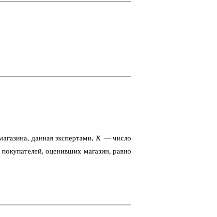
­га­зи­на, дан­ная экс­пер­та­ми,
K
— число
 по­ку­па­те­лей, оце­нив­ших ма­га­зин, равно