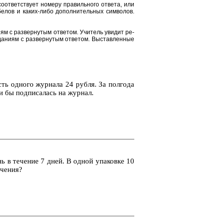
от­вет­ству­ет но­ме­ру пра­виль­но­го от­ве­та, или
е­лов и каких-либо до­пол­ни­тель­ных сим­во­лов.
и­ям с раз­вер­ну­тым от­ве­том. Учи­тель уви­дит ре­
да­ни­ям с раз­вер­ну­тым от­ве­том. Вы­став­лен­ные
сть од­но­го жур­на­ла 24 рубля. За пол­го­да
и бы под­пи­са­лась на жур­нал.
нь в те­че­ние 7 дней. В одной упа­ков­ке 10
­че­ния?