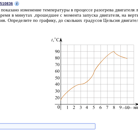
i
510836
по­ка­за­но из­ме­не­ние тем­пе­ра­ту­ры в про­цес­се разо­гре­ва дви­га­те­ля л
время в ми­ну­тах ,про­шед­шее с мо­мен­та за­пус­ка дви­га­те­ля, на вер­ти
сия. Опре­де­ли­те по гра­фи­ку, до сколь­ких гра­ду­сов Цель­сия дви­га­те